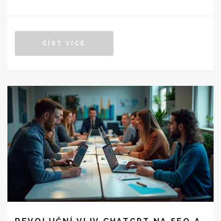
konkrétní publikum a získat tak lepší výsledky. ChatGPT
také usnadňuje vytváření kreativního obsahu, který je
klíčový pro úspěšné reklamy. Přináší také výzvy,
ČÍST VÍCE
zejména pokud jde o etiku a soukromí v digitálním
světě.