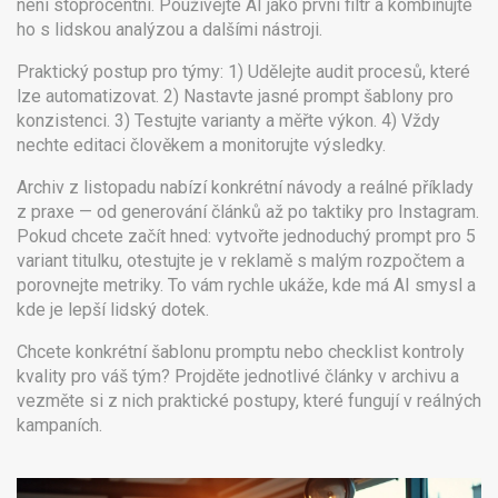
není stoprocentní. Používejte AI jako první filtr a kombinujte
ho s lidskou analýzou a dalšími nástroji.
Praktický postup pro týmy: 1) Udělejte audit procesů, které
lze automatizovat. 2) Nastavte jasné prompt šablony pro
konzistenci. 3) Testujte varianty a měřte výkon. 4) Vždy
nechte editaci člověkem a monitorujte výsledky.
Archiv z listopadu nabízí konkrétní návody a reálné příklady
z praxe — od generování článků až po taktiky pro Instagram.
Pokud chcete začít hned: vytvořte jednoduchý prompt pro 5
variant titulku, otestujte je v reklamě s malým rozpočtem a
porovnejte metriky. To vám rychle ukáže, kde má AI smysl a
kde je lepší lidský dotek.
Chcete konkrétní šablonu promptu nebo checklist kontroly
kvality pro váš tým? Projděte jednotlivé články v archivu a
vezměte si z nich praktické postupy, které fungují v reálných
kampaních.