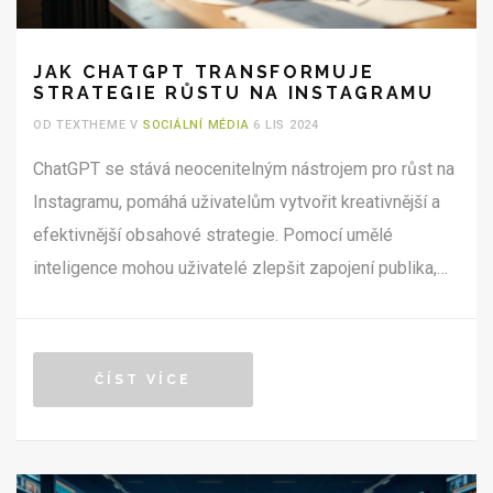
JAK CHATGPT TRANSFORMUJE
STRATEGIE RŮSTU NA INSTAGRAMU
OD TEXTHEME V
SOCIÁLNÍ MÉDIA
6 LIS 2024
ChatGPT se stává neocenitelným nástrojem pro růst na
Instagramu, pomáhá uživatelům vytvořit kreativnější a
efektivnější obsahové strategie. Pomocí umělé
inteligence mohou uživatelé zlepšit zapojení publika,
generovat inovativní nápady a optimalizovat komunikaci
s fanoušky. V článku se dozvíte, jak konkrétně ChatGPT
přetváří způsob, jakým přistupujeme k marketingovým
ČÍST VÍCE
strategiím na Instagramu.