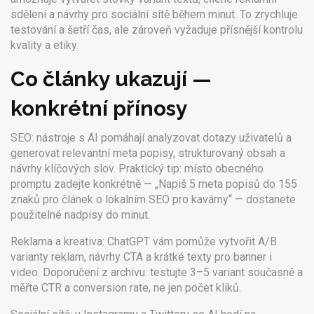
sdělení a návrhy pro sociální sítě během minut. To zrychluje
testování a šetří čas, ale zároveň vyžaduje přísnější kontrolu
kvality a etiky.
Co články ukazují —
konkrétní přínosy
SEO: nástroje s AI pomáhají analyzovat dotazy uživatelů a
generovat relevantní meta popisy, strukturovaný obsah a
návrhy klíčových slov. Praktický tip: místo obecného
promptu zadejte konkrétně — „Napiš 5 meta popisů do 155
znaků pro článek o lokalním SEO pro kavárny“ — dostanete
použitelné nadpisy do minut.
Reklama a kreativa: ChatGPT vám pomůže vytvořit A/B
varianty reklam, návrhy CTA a krátké texty pro banner i
video. Doporučení z archivu: testujte 3–5 variant současně a
měřte CTR a conversion rate, ne jen počet kliků.