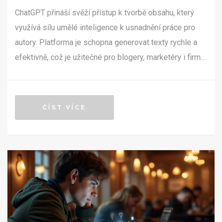
ChatGPT přináší svěží přístup k tvorbě obsahu, který
využívá sílu umělé inteligence k usnadnění práce pro
autory. Platforma je schopna generovat texty rychle a
efektivně, což je užitečné pro blogery, marketéry i firmy.
Tento nový přístup může nejen ušetřit čas, ale také
rozšířit možnosti kreativity. Článek se zaměří na různé
aspekty a možnosti využití ChatGPT v moderním
ČÍST VÍCE
obsahu.