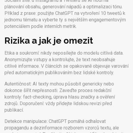
Sociální sítě: u Instagramu a Twitteru se AI hodí na
plánování obsahu, generování nápadů a optimalizaci tónu.
Příklad z praxe: použijte ChatGPT na vytvoření 10 tweetů k
jednomu tématu a vyberte ty s největším engagementovým
potenciálem podle interních metrik.
Rizika a jak je omezit
Etika a soukromí: nikdy neposílejte do modelu citlivá data.
Anonymizujte vstupy a kontrolujte, že text neobsahuje
citlivé informace. V článcích se opakovaně objevuje varování
před automatickým publikováním bez lidské kontroly.
Autentičnost: AI texty mohou působit genericky nebo
dokonce šířit nepřesnosti. Zaveďte proces redakční
kontroly: fact-checking, úprava hlasu značky a ověření
zdrojů. Doporučení: vždy přidejte lidskou revizi před
publikací.
Detekce manipulace: ChatGPT pomáhá odhalovat
propagandu a dezinformace rozborem vzorců textu, ale