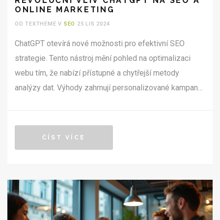
REVOLUČNÍ VLIV CHATGPT NA SEO A
ONLINE MARKETING
OD TEXTHEME V
SEO
25 LIS 2024
ChatGPT otevírá nové možnosti pro efektivní SEO
strategie. Tento nástroj mění pohled na optimalizaci
webu tím, že nabízí přístupné a chytřejší metody
analýzy dat. Výhody zahrnují personalizované kampaně
a lepší porozumění potřebám zákazníků. Tento článek
se zabývá praktickým využitím ChatGPT v online
marketingu.
ČÍST VÍCE