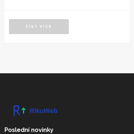
obsahu. Tento článek zkoumá, jak ChatGPT dokáže
identifikovat znaky propagandy a napomáhat analytikům
při boji proti dezinformacím. Zjistíme také, jaký je
ČÍST VÍCE
současný potenciál a omezení této technologie.
Poslední novinky