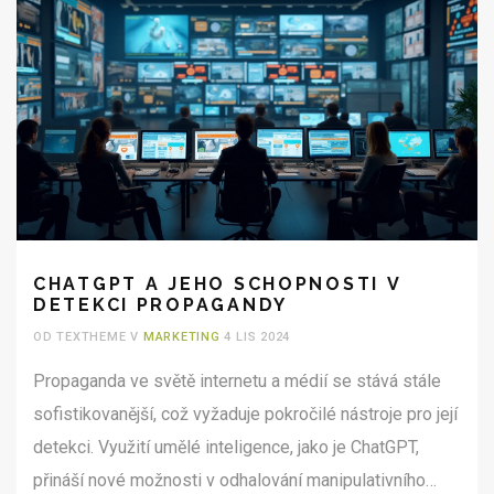
CHATGPT A JEHO SCHOPNOSTI V
DETEKCI PROPAGANDY
OD TEXTHEME V
MARKETING
4 LIS 2024
Propaganda ve světě internetu a médií se stává stále
sofistikovanější, což vyžaduje pokročilé nástroje pro její
detekci. Využití umělé inteligence, jako je ChatGPT,
přináší nové možnosti v odhalování manipulativního