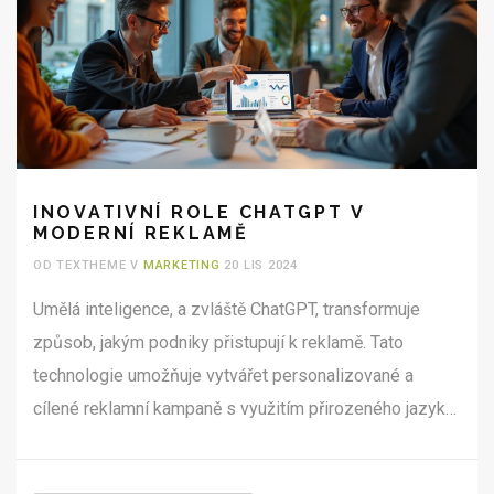
INOVATIVNÍ ROLE CHATGPT V
MODERNÍ REKLAMĚ
OD TEXTHEME V
MARKETING
20 LIS 2024
Umělá inteligence, a zvláště ChatGPT, transformuje
způsob, jakým podniky přistupují k reklamě. Tato
technologie umožňuje vytvářet personalizované a
cílené reklamní kampaně s využitím přirozeného jazyka.
Firmy mohou rychle analyzovat data a upravit své
strategie v reálném čase pro lepší zapojení zákazníků.