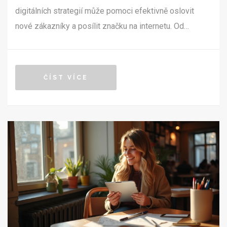
digitálních strategií může pomoci efektivně oslovit
nové zákazníky a posílit značku na internetu. Od
optimalizace pro vyhledávače po sociální média, online
marketing nabízí širokou škálu nástrojů ke zvýšení
viditelnosti vašich produktů či služeb. Tento článek
ČÍST VÍCE
poskytne praktické tipy, jak začlenit online marketing do
vašeho podnikání a maximalizovat jeho přínosy.