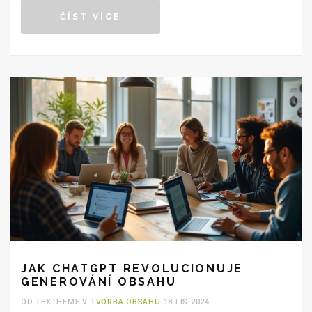
Moderní možnosti, které AI nabízí, usnadňují zvyšování
ČÍST VÍCE
efektivity marketingových aktivit.
JAK CHATGPT REVOLUCIONUJE
GENEROVÁNÍ OBSAHU
OD TEXTHEME V
TVORBA OBSAHU
18 LIS 2024