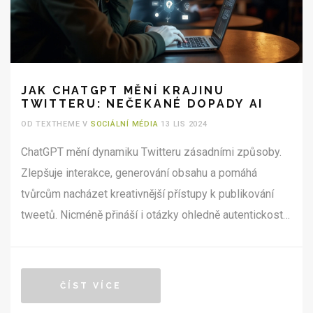
JAK CHATGPT MĚNÍ KRAJINU
TWITTERU: NEČEKANÉ DOPADY AI
OD TEXTHEME V
SOCIÁLNÍ MÉDIA
13 LIS 2024
ChatGPT mění dynamiku Twitteru zásadními způsoby.
Zlepšuje interakce, generování obsahu a pomáhá
tvůrcům nacházet kreativnější přístupy k publikování
tweetů. Nicméně přináší i otázky ohledně autentickosti
a soukromí. Pro společnosti a tvůrce obsahu přináší
nové příležitosti i výzvy.
ČÍST VÍCE