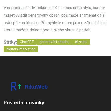
V neposlední řadě, pokud záleží na tónu nebo stylu, budete
muset vyladit generovaný obsah, což může znamenat další
práci při korekturách. Přemýšlejte o tom jako o základní linii,
kterou můžete doladit podle svého vkusu a potřeb.
Štítky:
ChatGPT
generování obsahu
AI psaní
digitální marketing
Poslední novinky