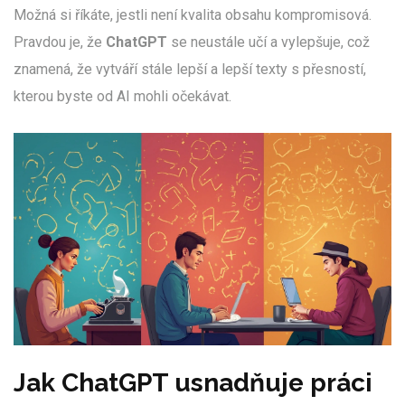
Možná si říkáte, jestli není kvalita obsahu kompromisová.
Pravdou je, že
ChatGPT
se neustále učí a vylepšuje, což
znamená, že vytváří stále lepší a lepší texty s přesností,
kterou byste od AI mohli očekávat.
Jak ChatGPT usnadňuje práci