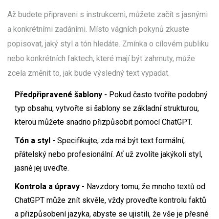
Až budete připraveni s instrukcemi, můžete začít s jasnými
a konkrétními zadáními. Místo vágních pokynů zkuste
popisovat, jaký styl a tón hledáte. Zmínka o cílovém publiku
nebo konkrétních faktech, které mají být zahrnuty, může
zcela změnit to, jak bude výsledný text vypadat.
Předpřipravené šablony
- Pokud často tvoříte podobný
typ obsahu, vytvořte si šablony se základní strukturou,
kterou můžete snadno přizpůsobit pomocí ChatGPT.
Tón a styl
- Specifikujte, zda má být text formální,
přátelský nebo profesionální. Ať už zvolíte jakýkoli styl,
jasně jej uveďte.
Kontrola a úpravy
- Navzdory tomu, že mnoho textů od
ChatGPT může znít skvěle, vždy proveďte kontrolu faktů
a přizpůsobení jazyka, abyste se ujistili, že vše je přesné