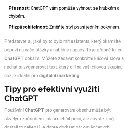
Přesnost:
ChatGPT vám pomůže vyhnout se hrubkám a
chybám.
Přizpůsobitelnost:
Změňte styl psaní jedním pokynem.
Představte si, jaké by to bylo mít asistenta, který okamžitě
odpoví na vaše otázky a nabídne nápady. To je přesně to, co
ChatGPT
dokáže. Můžete zadávat konkrétní klíčová slova a
nechat si vygenerovat text, který cílí na vaši cílovou skupinu,
což je ideální pro
digitální marketing
.
Tipy pro efektivní využití
ChatGPT
Používání
ChatGPT
pro generování obsahu může být
skvělým způsobem, jak si ulehčit práci, ale abyste z něj
dostali to nejlepší, je dobré dodržet pár osvědčených