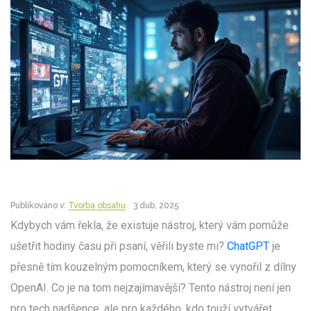
Publikováno v:
Tvorba obsahu
3 dub, 2025
Kdybych vám řekla, že existuje nástroj, který vám pomůže
ušetřit hodiny času při psaní, věřili byste mi?
ChatGPT
je
přesně tím kouzelným pomocníkem, který se vynořil z dílny
OpenAI. Co je na tom nejzajímavější? Tento nástroj není jen
pro tech nadšence, ale pro každého, kdo touží vytvářet