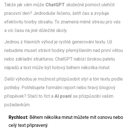
Takže jak vám může
ChatGPT
skutečně pomoct ulehčit
pracovní den? Jednoduše řečeno, šetří čas a zvyšuje
efektivitu tvorby obsahu. To znamená méně stresu pro vás
a víc času na jiné důležité úkoly.
Jednou z hlavních výhod je rychlé generování textu. Už
nebudete muset strávit hodiny přemýšlením nad první větou
nebo základní strukturou. ChatGPT nabízí širokou paletu
nápadů a text může být hotový během několika minut.
Další výhodou je možnost přizpůsobit styl a tón textu podle
potřeby. Potřebujete formální report nebo hravý blogový
příspěvek? Stačí to říct a
AI psaní
se přizpůsobí vašim
požadavkům.
Rychlost:
Během několika minut můžete mít osnovu nebo
celý text připravený.