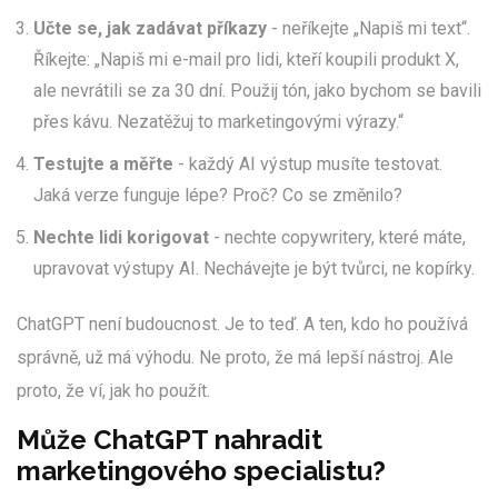
Učte se, jak zadávat příkazy
- neříkejte „Napiš mi text“.
Říkejte: „Napiš mi e-mail pro lidi, kteří koupili produkt X,
ale nevrátili se za 30 dní. Použij tón, jako bychom se bavili
přes kávu. Nezatěžuj to marketingovými výrazy.“
Testujte a měřte
- každý AI výstup musíte testovat.
Jaká verze funguje lépe? Proč? Co se změnilo?
Nechte lidi korigovat
- nechte copywritery, které máte,
upravovat výstupy AI. Nechávejte je být tvůrci, ne kopírky.
ChatGPT není budoucnost. Je to teď. A ten, kdo ho používá
správně, už má výhodu. Ne proto, že má lepší nástroj. Ale
proto, že ví, jak ho použít.
Může ChatGPT nahradit
marketingového specialistu?