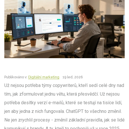
Publikováno v:
Digitální marketing
19 led, 2026
Už nejsou potřeba týmy copywriterů, kteří sedí celé dny nad
tím, jak zformulovat jednu větu, která přesvědčí. Už nejsou
potřeba desítky verzí e-mailů, které se testují na tisíce lidí,
jen aby jedna z nich fungovala. ChatGPT to všechno změnil.
Ne jen zrychlil procesy - změnil základní pravidla, jak se lidé
komunikují s brandy. A ty, kteří to pochopili už v roce 2025,