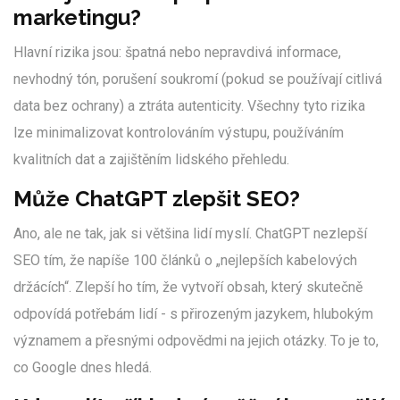
marketingu?
Hlavní rizika jsou: špatná nebo nepravdivá informace,
nevhodný tón, porušení soukromí (pokud se používají citlivá
data bez ochrany) a ztráta autenticity. Všechny tyto rizika
lze minimalizovat kontrolováním výstupu, používáním
kvalitních dat a zajištěním lidského přehledu.
Může ChatGPT zlepšit SEO?
Ano, ale ne tak, jak si většina lidí myslí. ChatGPT nezlepší
SEO tím, že napíše 100 článků o „nejlepších kabelových
držácích“. Zlepší ho tím, že vytvoří obsah, který skutečně
odpovídá potřebám lidí - s přirozeným jazykem, hlubokým
významem a přesnými odpovědmi na jejich otázky. To je to,
co Google dnes hledá.