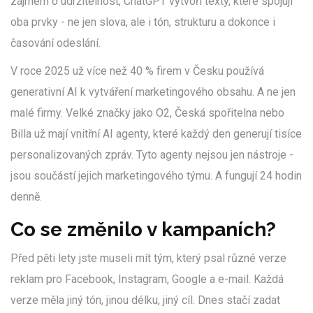
zájmem o udržitelnost, ChatGPT vytvoří texty, které spojují
oba prvky - ne jen slova, ale i tón, strukturu a dokonce i
časování odeslání.
V roce 2025 už více než 40 % firem v Česku používá
generativní AI k vytváření marketingového obsahu. A ne jen
malé firmy. Velké značky jako O2, Česká spořitelna nebo
Billa už mají vnitřní AI agenty, které každý den generují tisíce
personalizovaných zpráv. Tyto agenty nejsou jen nástroje -
jsou součástí jejich marketingového týmu. A fungují 24 hodin
denně.
Co se změnilo v kampaních?
Před pěti lety jste museli mít tým, který psal různé verze
reklam pro Facebook, Instagram, Google a e-mail. Každá
verze měla jiný tón, jinou délku, jiný cíl. Dnes stačí zadat