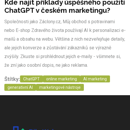
Kde najít příklady úspěšného použití
ChatGPT v českém marketingu?
Společnosti jako Záclony.cz, Můj obchod s potravinami
nebo E-shop Zdravého života používají AI k personalizaci e-
mailů a obsahu na webu. Většina z nich nezveřejňuje detaily,
ale jejich konverze a zůstávání zákazníků se výrazně
zvýšily. Zkuste si prohlédnout jejich e-maily - všimnete si,
že zní jako osobní dopis, ne jako reklama.
Štítky:
ChatGPT
online marketing
AI marketing
generativní AI
marketingové nástroje