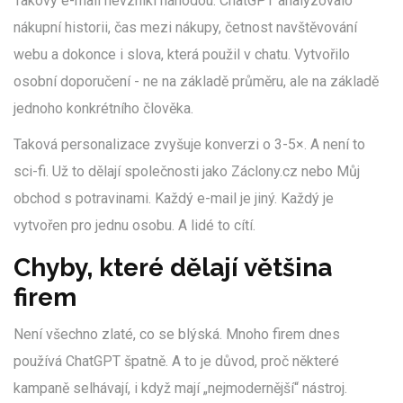
Takový e-mail nevznikl náhodou. ChatGPT analyzovalo
nákupní historii, čas mezi nákupy, četnost navštěvování
webu a dokonce i slova, která použil v chatu. Vytvořilo
osobní doporučení - ne na základě průměru, ale na základě
jednoho konkrétního člověka.
Taková personalizace zvyšuje konverzi o 3-5×. A není to
sci-fi. Už to dělají společnosti jako Záclony.cz nebo Můj
obchod s potravinami. Každý e-mail je jiný. Každý je
vytvořen pro jednu osobu. A lidé to cítí.
Chyby, které dělají většina
firem
Není všechno zlaté, co se blýská. Mnoho firem dnes
používá ChatGPT špatně. A to je důvod, proč některé
kampaně selhávají, i když mají „nejmodernější“ nástroj.