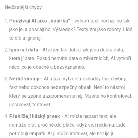
Nejčastější chyby:
Používají AI jako „kopírku“
- vytvoří text, nechají ho tak,
jako je, a posílají ho. Výsledek? Texty zní jako roboty. Lidé
to cítí a ignorují.
Ignorují data
- AI je jen tak dobrá, jak jsou dobrá data,
která jí dáte. Pokud nemáte data o zákaznících, AI vytvoří
něco, co je obecné a bezvýznamné.
Neřídí výstup
- AI může vytvořit nevhodný tón, chybný
fakt nebo dokonce nebezpečný obsah. Není to nástroj,
který se zapne a zapomene na něj. Musíte ho kontrolovat,
upravovat, testovat.
Přehlížejí lidský prvek
- AI může napsat text, ale
nemůže cítit, proč někdo pláče, když vidí reklamu. Lidé
potřebují empatii. AI ji může imitovat, ale nežije ji.