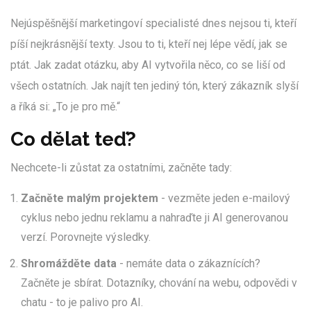
Nejúspěšnější marketingoví specialisté dnes nejsou ti, kteří
píší nejkrásnější texty. Jsou to ti, kteří nej lépe vědí, jak se
ptát. Jak zadat otázku, aby AI vytvořila něco, co se liší od
všech ostatních. Jak najít ten jediný tón, který zákazník slyší
a říká si: „To je pro mě.“
Co dělat teď?
Nechcete-li zůstat za ostatními, začněte tady:
Začněte malým projektem
- vezměte jeden e-mailový
cyklus nebo jednu reklamu a nahraďte ji AI generovanou
verzí. Porovnejte výsledky.
Shromážděte data
- nemáte data o zákaznících?
Začněte je sbírat. Dotazníky, chování na webu, odpovědi v
chatu - to je palivo pro AI.