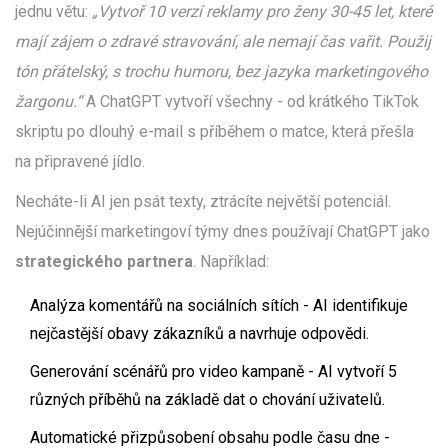
jednu větu:
„Vytvoř 10 verzí reklamy pro ženy 30-45 let, které
mají zájem o zdravé stravování, ale nemají čas vařit. Použij
tón přátelský, s trochu humoru, bez jazyka marketingového
žargonu.“
A ChatGPT vytvoří všechny - od krátkého TikTok
skriptu po dlouhý e-mail s příběhem o matce, která přešla
na připravené jídlo.
Necháte-li AI jen psát texty, ztrácíte největší potenciál.
Nejúčinnější marketingoví týmy dnes používají ChatGPT jako
strategického partnera
. Například:
Analýza komentářů na sociálních sítích - AI identifikuje
nejčastější obavy zákazníků a navrhuje odpovědi.
Generování scénářů pro video kampaně - AI vytvoří 5
různých příběhů na základě dat o chování uživatelů.
Automatické přizpůsobení obsahu podle času dne -