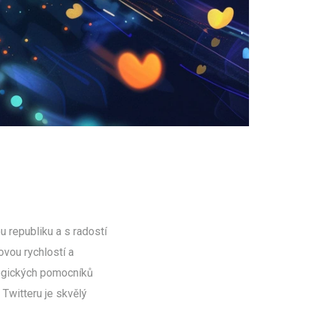
 republiku a s radostí
ovou rychlostí a
ologických pomocníků
 Twitteru je skvělý