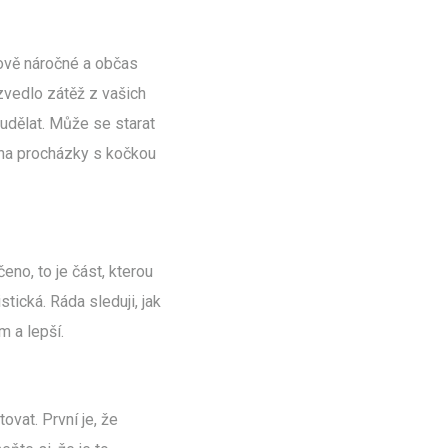
sově náročné a občas
 zvedlo zátěž z vašich
udělat. Může se starat
 na procházky s kočkou
eno, to je část, kterou
stická. Ráda sleduji, jak
m a lepší.
ovat. První je, že