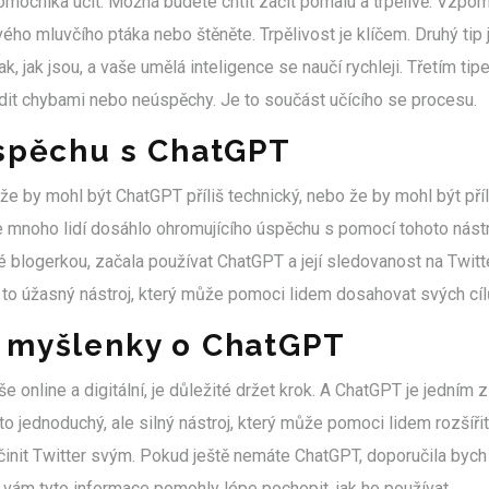
ocníka učit. Možná budete chtít začít pomalu a trpělivě. Vzpome
ho mluvčího ptáka nebo štěněte. Trpělivost je klíčem. Druhý tip j
tak, jak jsou, a vaše umělá inteligence se naučí rychleji. Třetím t
dit chybami nebo neúspěchy. Je to součást učícího se procesu.
úspěchu s ChatGPT
že by mohl být ChatGPT příliš technický, nebo že by mohl být příli
že mnoho lidí dosáhlo ohromujícího úspěchu s pomocí tohoto nástr
ké blogerkou, začala používat ChatGPT a její sledovanost na Twit
to úžasný nástroj, který může pomoci lidem dosahovat svých cíl
 myšlenky o ChatGPT
še online a digitální, je důležité držet krok. A ChatGPT je jedním
to jednoduchý, ale silný nástroj, který může pomoci lidem rozšířit
učinit Twitter svým. Pokud ještě nemáte ChatGPT, doporučila bych
 vám tyto informace pomohly lépe pochopit, jak ho používat.