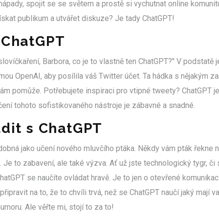
nápady, spojit se se světem a prostě si vychutnat online komunitu
ískat publikum a utvářet diskuze? Je tady ChatGPT!
u ChatGPT
slovíčkaření, Barbora, co je to vlastně ten ChatGPT?" V podstatě j
irmou OpenAI, aby posílila váš Twitter účet. Ta hádka s nějakým
m pomůže. Potřebujete inspiraci pro vtipné tweety? ChatGPT je 
učení tohoto sofistikovaného nástroje je zábavné a snadné.
adit s ChatGPT
dobná jako učení nového mluvčího ptáka. Někdy vám pták řekne n
e to zabavení, ale také výzva. Ať už jste technologický tygr, či s
hatGPT se naučíte ovládat hravě. Je to jen o otevřené komunika
připravit na to, že to chvíli trvá, než se ChatGPT naučí jaký mají 
moru. Ale věřte mi, stojí to za to!