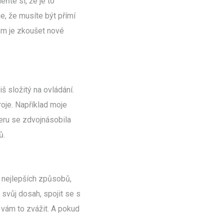
ňte si, že je to
e, že musíte být přímí
ipem je zkoušet nové
š složitý na ovládání.
oje. Například moje
teru se zdvojnásobila
ů.
 z nejlepších způsobů,
 svůj dosah, spojit se s
 vám to zvážit. A pokud