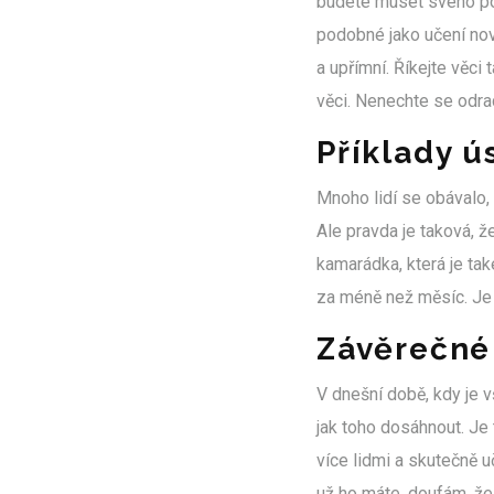
budete muset svého pom
podobné jako učení nové
a upřímní. Říkejte věci 
věci. Nenechte se odra
Příklady 
Mnoho lidí se obávalo, 
Ale pravda je taková, 
kamarádka, která je ta
za méně než měsíc. Je 
Závěrečné
V dnešní době, kdy je v
jak toho dosáhnout. Je 
více lidmi a skutečně 
už ho máte, doufám, že