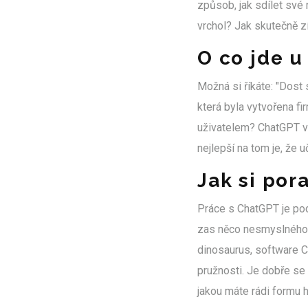
způsob, jak sdílet své 
vrchol? Jak skutečně z
O co jde 
Možná si říkáte: "Dost 
která byla vytvořena f
uživatelem? ChatGPT vá
nejlepší na tom je, že 
Jak si por
Práce s ChatGPT je po
zas něco nesmyslného. J
dinosaurus, software C
pružnosti. Je dobře se 
jakou máte rádi formu hu