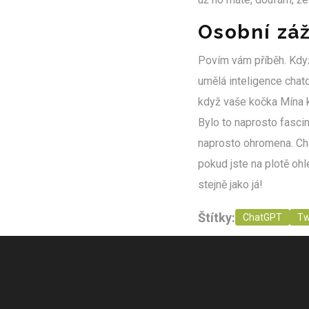
Osobní zá
Povím vám příběh. Když
umělá inteligence chato
když vaše kočka Mína k
Bylo to naprosto fascin
naprosto ohromena. Cha
pokud jste na plotě oh
stejně jako já!
Štítky:
ChatGPT
Tw