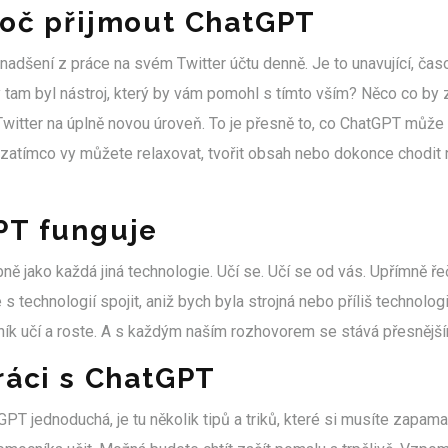
roč přijmout ChatGPT
nadšení z práce na svém Twitter účtu denně. Je to unavující, ča
by tam byl nástroj, který by vám pomohl s tímto vším? Něco co by
witter na úplně novou úroveň. To je přesně to, co ChatGPT může 
, zatímco vy můžete relaxovat, tvořit obsah nebo dokonce chodit
PT funguje
 jako každá jiná technologie. Učí se. Učí se od vás. Upřímně řeč
 technologií spojit, aniž bych byla strojná nebo příliš technologi
ník učí a roste. A s každým naším rozhovorem se stává přesnější
ráci s ChatGPT
GPT jednoduchá, je tu několik tipů a triků, které si musíte zapamat