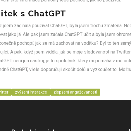
žitek s ChatGPT
 jsem začínala používat ChatGPT, byla jsem trochu zmatená. Ne
vat jako já. Ale pak jsem začala ChatGPT učit a byla jsem ohrome
onečně pochopí, jak se má zachovat na vodítku? Byl to ten samý p
ující. A pak, když jsem viděla, jak se moje sledovanost na Twitte
tGPT není jen nástroj, je to společník, který mi pomáhá v mé onl
ledně ChatGPT, vřele doporučuji skočit dolů a vyzkoušet to. Mož
itter
zvýšení interakce
zlepšení angažovanosti