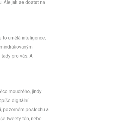
. Ale jak se dostat na
e to umělá inteligence,
 zamindrákovaným
tady pro vás. A
ěco moudrého, jindy
píše digitální
ci, pozorném poslechu a
vaše tweety tón, nebo