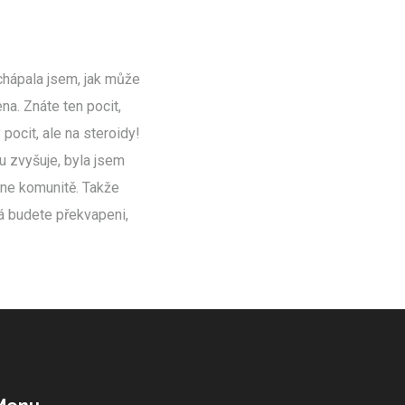
chápala jsem, jak může
na. Znáte ten pocit,
ocit, ale na steroidy!
ru zvyšuje, byla jsem
ine komunitě. Takže
ná budete překvapeni,