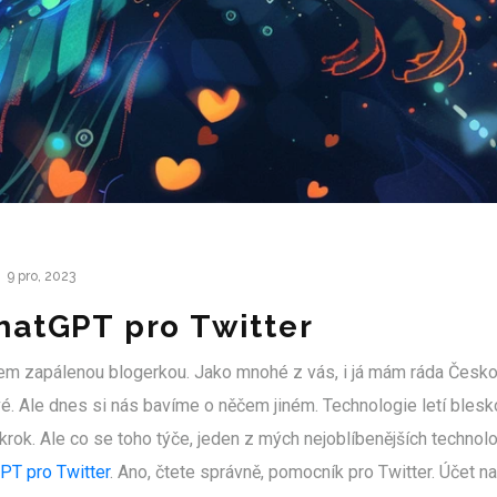
9 pro, 2023
hatGPT pro Twitter
sem zapálenou blogerkou. Jako mnohé z vás, i já mám ráda Českou
ové. Ale dnes si nás bavíme o něčem jiném. Technologie letí blesk
t krok. Ale co se toho týče, jeden z mých nejoblíbenějších techn
PT pro Twitter
. Ano, čtete správně, pomocník pro Twitter. Účet na