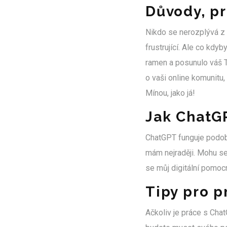
Důvody, p
Nikdo se nerozplývá z 
frustrující. Ale co kdy
ramen a posunulo váš T
o vaši online komunitu
Mínou, jako já!
Jak ChatG
ChatGPT funguje podobně
mám nejraději. Mohu se s
se můj digitální pomoc
Tipy pro p
Ačkoliv je práce s Chat