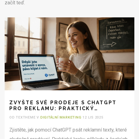
začít teď.
ZVYŠTE SVÉ PRODEJE S CHATGPT
PRO REKLAMU: PRAKTICKÝ
PRŮVODCE PRO PODNIKATELE
OD TEXTHEME V
DIGITÁLNÍ MARKETING
12 LIS 2025
Zjistěte, jak pomocí ChatGPT psát reklamní texty, které