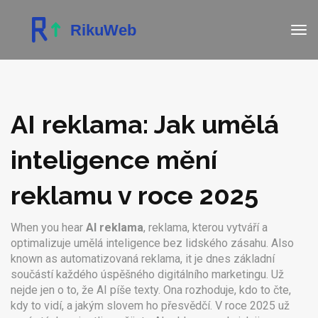
AI reklama: Jak umělá
inteligence mění
reklamu v roce 2025
When you hear
AI reklama
,
reklama, kterou vytváří a
optimalizuje umělá inteligence bez lidského zásahu
. Also
known as
automatizovaná reklama
, it
je dnes základní
součástí každého úspěšného digitálního marketingu
.
Už
nejde jen o to, že AI píše texty. Ona rozhoduje, kdo to čte,
kdy to vidí, a jakým slovem ho přesvědčí. V roce 2025 už