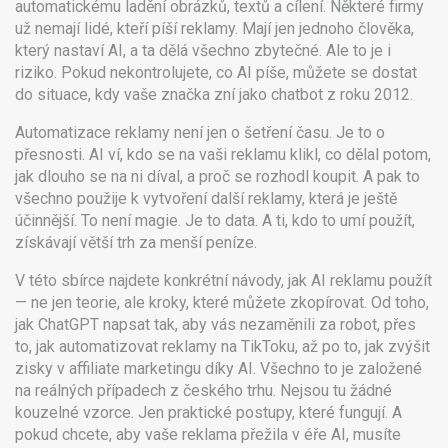
automatickému ladění obrázků, textů a cílení. Některé firmy
už nemají lidé, kteří píší reklamy. Mají jen jednoho člověka,
který nastaví AI, a ta dělá všechno zbytečné. Ale to je i
riziko. Pokud nekontrolujete, co AI píše, můžete se dostat
do situace, kdy vaše značka zní jako chatbot z roku 2012.
Automatizace reklamy není jen o šetření času. Je to o
přesnosti. AI ví, kdo se na vaši reklamu klikl, co dělal potom,
jak dlouho se na ni díval, a proč se rozhodl koupit. A pak to
všechno použije k vytvoření další reklamy, která je ještě
účinnější. To není magie. Je to data. A ti, kdo to umí použít,
získávají větší trh za menší peníze.
V této sbírce najdete konkrétní návody, jak AI reklamu použít
— ne jen teorie, ale kroky, které můžete zkopírovat. Od toho,
jak ChatGPT napsat tak, aby vás nezaměnili za robot, přes
to, jak automatizovat reklamy na TikToku, až po to, jak zvýšit
zisky v affiliate marketingu díky AI. Všechno to je založené
na reálných případech z českého trhu. Nejsou tu žádné
kouzelné vzorce. Jen praktické postupy, které fungují. A
pokud chcete, aby vaše reklama přežila v éře AI, musíte