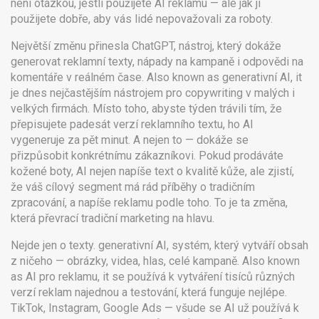
není otázkou, jestli použijete AI reklamu — ale jak ji
použijete dobře, aby vás lidé nepovažovali za roboty.
Největší změnu přinesla
ChatGPT
,
nástroj, který dokáže
generovat reklamní texty, nápady na kampaně i odpovědi na
komentáře v reálném čase
. Also known as
generativní AI
, it
je dnes nejčastějším nástrojem pro copywriting v malých i
velkých firmách
.
Místo toho, abyste týden trávili tím, že
přepisujete padesát verzí reklamního textu, ho AI
vygeneruje za pět minut. A nejen to — dokáže se
přizpůsobit konkrétnímu zákazníkovi. Pokud prodáváte
kožené boty, AI nejen napíše text o kvalitě kůže, ale zjistí,
že váš cílový segment má rád příběhy o tradičním
zpracování, a napíše reklamu podle toho. To je ta změna,
která převrací tradiční marketing na hlavu.
Nejde jen o texty.
generativní AI
,
systém, který vytváří obsah
z ničeho — obrázky, videa, hlas, celé kampaně
. Also known
as
AI pro reklamu
, it
se používá k vytváření tisíců různých
verzí reklam najednou a testování, která funguje nejlépe
.
TikTok, Instagram, Google Ads — všude se AI už používá k