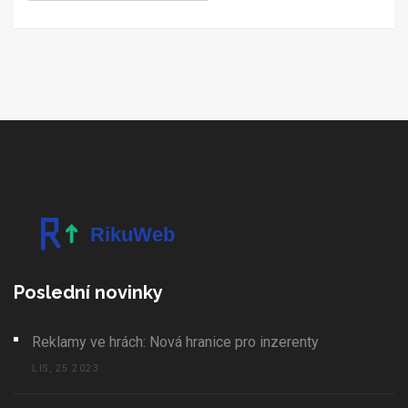
perspektivy o tom, kam směřuje budoucnost in-game
reklamy v herním průmyslu.
Poslední novinky
Reklamy ve hrách: Nová hranice pro inzerenty
LIS, 25 2023