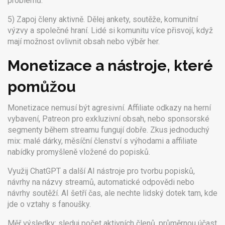
problémů.
5) Zapoj členy aktivně. Dělej ankety, soutěže, komunitní
výzvy a společné hraní. Lidé si komunitu více přisvojí, když
mají možnost ovlivnit obsah nebo výběr her.
Monetizace a nástroje, které
pomůžou
Monetizace nemusí být agresivní. Affiliate odkazy na herní
vybavení, Patreon pro exkluzivní obsah, nebo sponsorské
segmenty během streamu fungují dobře. Zkus jednoduchý
mix: malé dárky, měsíční členství s výhodami a affiliate
nabídky promyšleně vložené do popisků.
Využij ChatGPT a další AI nástroje pro tvorbu popisků,
návrhy na názvy streamů, automatické odpovědi nebo
návrhy soutěží. AI šetří čas, ale nechte lidský dotek tam, kde
jde o vztahy s fanoušky.
Měř výsledky: sleduj počet aktivních členů, průměrnou účast