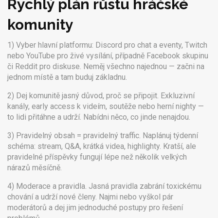
Rychlý plán růstu hráčské
komunity
1) Vyber hlavní platformu: Discord pro chat a eventy, Twitch
nebo YouTube pro živé vysílání, případně Facebook skupinu
či Reddit pro diskuse. Neměj všechno najednou — začni na
jednom místě a tam buduj základnu.
2) Dej komunitě jasný důvod, proč se připojit. Exkluzivní
kanály, early access k videím, soutěže nebo herní nighty —
to lidi přitáhne a udrží. Nabídni něco, co jinde nenajdou.
3) Pravidelný obsah = pravidelný traffic. Naplánuj týdenní
schéma: stream, Q&A, krátká videa, highlighty. Kratší, ale
pravidelné příspěvky fungují lépe než několik velkých
nárazů měsíčně.
4) Moderace a pravidla. Jasná pravidla zabrání toxickému
chování a udrží nové členy. Najmi nebo vyškol pár
moderátorů a dej jim jednoduché postupy pro řešení