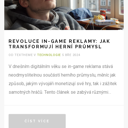
REVOLUCE IN-GAME REKLAMY: JAK
TRANSFORMUJÍ HERNÍ PRŮMYSL
OD TEXTHEME V
TECHNOLOGIE
5 BŘE 2024
V dnešním digitálním věku se in-game reklama stává
neodmyslitelnou součástí herního průmyslu, měníc jak
způsob, jakým vývojáři monetizují své hry, tak i zážitek
samotných hráčů. Tento článek se zabývá různými
aspekty in-game reklamy, od její historie a vývoje, přes
její výhody a nevýhody, až po to, jak mohou vývojáři a
marketéři tyto reklamy efektivně využívat k dosažení
ČÍST VÍCE
svých cílů. Přinášíme také zajímavé příklady a