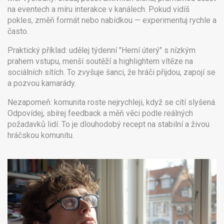
na eventech a míru interakce v kanálech. Pokud vidíš
pokles, změň formát nebo nabídkou — experimentuj rychle a
často.
Praktický příklad: udělej týdenní "Herní úterý" s nízkým
prahem vstupu, menší soutěží a highlightem vítěze na
sociálních sítích. To zvyšuje šanci, že hráči přijdou, zapojí se
a pozvou kamarády.
Nezapomeň: komunita roste nejrychleji, když se cítí slyšená.
Odpovídej, sbírej feedback a měň věci podle reálných
požadavků lidí. To je dlouhodobý recept na stabilní a živou
hráčskou komunitu.