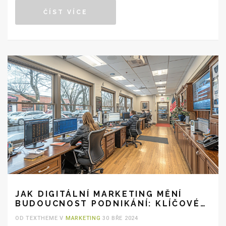
médií po e-mailové kampaně, každá firma může najít
ČÍST VÍCE
způsoby, jak posílit svou online přítomnost.
JAK DIGITÁLNÍ MARKETING MĚNÍ
BUDOUCNOST PODNIKÁNÍ: KLÍČOVÉ
TRENDY A STRATEGIE
OD TEXTHEME V
MARKETING
30 BŘE 2024