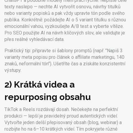
ChatGPT a podobné modely mění práci rychle. Nepište celé
texty naslepo — nechte AI vytvořit osnovu, návrhy titulků
nebo varianty popisků a pak vždy upravte tón podle svého
publika. Konkrétně: požádejte AI o 5 variant titulku s různou
emocionální vahou, vyzkoušejte A/B test a vyberte vítěze.
Pro SEO použijte AI na návrh klíčových slov, ale validujte je
přes reálné vyhledávací data.
Praktický tip: připravte si šablony promptů (např. "Napiš 3
varianty meta popisu pro článek o affiliate marketingu, 140
znaků, neformální tón"). Ušetříte čas a získáte konzistentní
výstupy.
2) Krátká videa a
repurposing obsahu
TikTok a Reels rozdávají dosah. Nečekejte na perfektní
produkci — lepší je pravidelný proud autentických videí.
Vytvořte jeden delší přepisovaný obsah (blog, webinar) a
rozbijte ho na 6–10 krátkých videí. Tím pokryjete různé