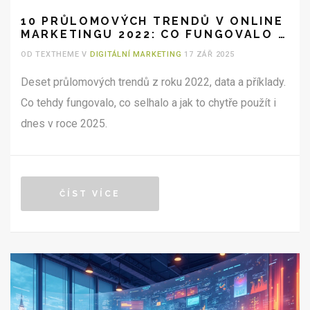
10 PRŮLOMOVÝCH TRENDŮ V ONLINE
MARKETINGU 2022: CO FUNGOVALO A
JAK Z TOHO TĚŽIT V ROCE 2025
OD TEXTHEME V
DIGITÁLNÍ MARKETING
17 ZÁŘ 2025
Deset průlomových trendů z roku 2022, data a příklady.
Co tehdy fungovalo, co selhalo a jak to chytře použít i
dnes v roce 2025.
ČÍST VÍCE