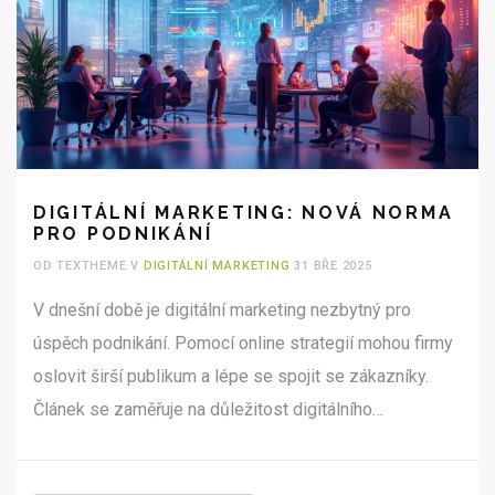
DIGITÁLNÍ MARKETING: NOVÁ NORMA
PRO PODNIKÁNÍ
OD TEXTHEME V
DIGITÁLNÍ MARKETING
31 BŘE 2025
V dnešní době je digitální marketing nezbytný pro
úspěch podnikání. Pomocí online strategií mohou firmy
oslovit širší publikum a lépe se spojit se zákazníky.
Článek se zaměřuje na důležitost digitálního
marketingu, nabízí praktické tipy pro jeho využití a
ukazuje, jaké trendy byste měli sledovat. Od sociálních