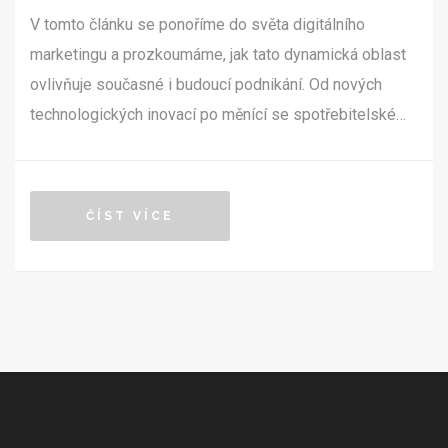
V tomto článku se ponoříme do světa digitálního
marketingu a prozkoumáme, jak tato dynamická oblast
ovlivňuje současné i budoucí podnikání. Od nových
technologických inovací po měnící se spotřebitelské
chování, digitální marketing představuje klíčovou roli v
tom, jak firmy přistupují k trhu a jak se dokážou udržet
konkurenční v dnešní digitálně propojené éře.
ČÍST VÍCE
Podívejme se na klíčové trendy, techniky a strategie,
které formují budoucnost podnikání a jak můžete tyto
poznatky využít pro svůj vlastní úspěch.