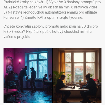
Praktické kroky na závěr: 1) Vytvořte 3 šablony promptů pro
AI. 2) Rozdělte jeden velký obsah na min. 6 krátkých videí.
3) Nastavte jednoduchou automatizaci emailů pro affiliate
konverze. 4) Změřte KPI a optimalizujte týdenně.
Chcete konkrétní šablonu promptu nebo plán na 30 dní pro
krátká videa? Napište a pošlu hotový checklist na míru
vašemu projektu.