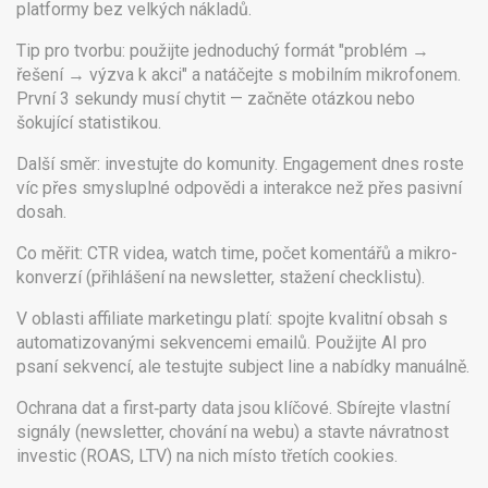
platformy bez velkých nákladů.
Tip pro tvorbu: použijte jednoduchý formát "problém →
řešení → výzva k akci" a natáčejte s mobilním mikrofonem.
První 3 sekundy musí chytit — začněte otázkou nebo
šokující statistikou.
Další směr: investujte do komunity. Engagement dnes roste
víc přes smysluplné odpovědi a interakce než přes pasivní
dosah.
Co měřit: CTR videa, watch time, počet komentářů a mikro-
konverzí (přihlášení na newsletter, stažení checklistu).
V oblasti affiliate marketingu platí: spojte kvalitní obsah s
automatizovanými sekvencemi emailů. Použijte AI pro
psaní sekvencí, ale testujte subject line a nabídky manuálně.
Ochrana dat a first‑party data jsou klíčové. Sbírejte vlastní
signály (newsletter, chování na webu) a stavte návratnost
investic (ROAS, LTV) na nich místo třetích cookies.