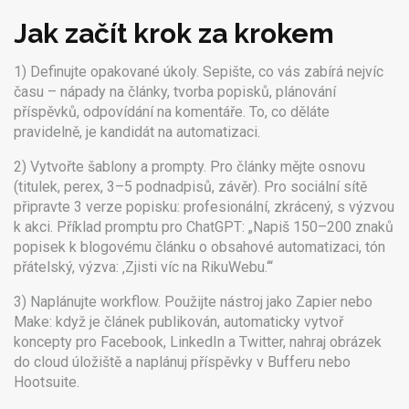
Jak začít krok za krokem
1) Definujte opakované úkoly. Sepište, co vás zabírá nejvíc
času – nápady na články, tvorba popisků, plánování
příspěvků, odpovídání na komentáře. To, co děláte
pravidelně, je kandidát na automatizaci.
2) Vytvořte šablony a prompty. Pro články mějte osnovu
(titulek, perex, 3–5 podnadpisů, závěr). Pro sociální sítě
připravte 3 verze popisku: profesionální, zkrácený, s výzvou
k akci. Příklad promptu pro ChatGPT: „Napiš 150–200 znaků
popisek k blogovému článku o obsahové automatizaci, tón
přátelský, výzva: ‚Zjisti víc na RikuWebu.‘“
3) Naplánujte workflow. Použijte nástroj jako Zapier nebo
Make: když je článek publikován, automaticky vytvoř
koncepty pro Facebook, LinkedIn a Twitter, nahraj obrázek
do cloud úložiště a naplánuj příspěvky v Bufferu nebo
Hootsuite.