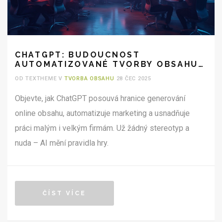
CHATGPT: BUDOUCNOST
AUTOMATIZOVANÉ TVORBY OBSAHU
PRO FIRMY A MARKETÉRY
OD TEXTHEME V
TVORBA OBSAHU
28 ČEC 2025
Objevte, jak ChatGPT posouvá hranice generování
online obsahu, automatizuje marketing a usnadňuje
práci malým i velkým firmám. Už žádný stereotyp a
nuda – AI mění pravidla hry.
ČÍST VÍCE