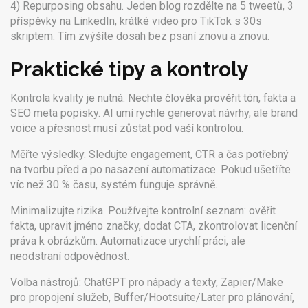
4) Repurposing obsahu. Jeden blog rozdělte na 5 tweetů, 3
příspěvky na LinkedIn, krátké video pro TikTok s 30s
skriptem. Tím zvýšíte dosah bez psaní znovu a znovu.
Praktické tipy a kontroly
Kontrola kvality je nutná. Nechte člověka prověřit tón, fakta a
SEO meta popisky. AI umí rychle generovat návrhy, ale brand
voice a přesnost musí zůstat pod vaší kontrolou.
Měřte výsledky. Sledujte engagement, CTR a čas potřebný
na tvorbu před a po nasazení automatizace. Pokud ušetříte
víc než 30 % času, systém funguje správně.
Minimalizujte rizika. Používejte kontrolní seznam: ověřit
fakta, upravit jméno značky, dodat CTA, zkontrolovat licenční
práva k obrázkům. Automatizace urychlí práci, ale
neodstraní odpovědnost.
Volba nástrojů: ChatGPT pro nápady a texty, Zapier/Make
pro propojení služeb, Buffer/Hootsuite/Later pro plánování,