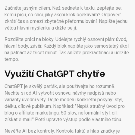
Začněte jasným cílem. Než sednete k textu, zeptejte se:
komu píšu, co chci, jaký akční krok očekávám? Odpověď
zkrátí čas a omezí zbytečné přeformulování. Napište jednu
větou hlavní myšlenku a držte se jí.
Rozdělte práci na bloky. Udělejte rychlý osnovní plán: úvod,
hlavní body, závěr. Každý blok napište jako samostatný úkol
na patnáct až třicet minut. Tak snížíte prokrastinaci a udržíte
tempo.
Využití ChatGPT chytře
ChatGPT je skvělý parťák, ale používejte ho rozumně.
Nechte si od AI vytvořit osnovu, návrhy nadpisů nebo
varianty úvodní věty. Dejte modelu konkrétní pokyny: styl,
délku, cílové publikum. Například: "Napiš stručný úvod pro
blog o affiliate marketingu, 50 slov, neformální styl, cíl:
získat e‑mail." Poté upravte výstup podle vlastního tónu.
Nevěřte AI bez kontroly. Kontrola faktů a hlas značky je