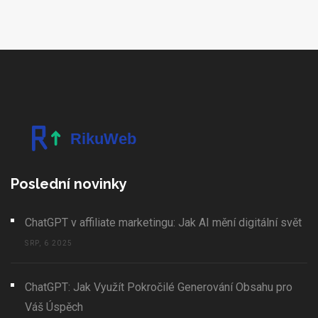
Poslední novinky
ChatGPT v affiliate marketingu: Jak AI mění digitální svět
SRP, 6 2025
ChatGPT: Jak Využít Pokročilé Generování Obsahu pro
Váš Úspěch