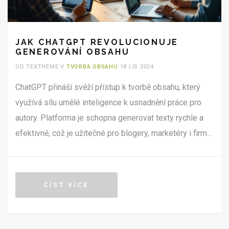
JAK CHATGPT REVOLUCIONUJE
GENEROVÁNÍ OBSAHU
OD TEXTHEME V
TVORBA OBSAHU
18 LIS 2024
ChatGPT přináší svěží přístup k tvorbě obsahu, který
využívá sílu umělé inteligence k usnadnění práce pro
autory. Platforma je schopna generovat texty rychle a
efektivně, což je užitečné pro blogery, marketéry i firmy.
Tento nový přístup může nejen ušetřit čas, ale také
rozšířit možnosti kreativity. Článek se zaměří na různé
aspekty a možnosti využití ChatGPT v moderním
ČÍST VÍCE
obsahu.