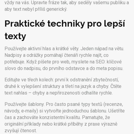
vždy na vás. Upravte fráze tak, aby seděly vašemu publiku a
aby text nebyl příliš generický.
Praktické techniky pro lepší
texty
Používejte aktivní hlas a krátké věty. Jeden nápad na větu.
Nadpisy a odrážky pomáhají čtenáři rychle najít, co
potřebuje. Když píšete pro web, myslete na SEO: klíčové
slovo do nadpisu, do prvního odstavce a do meta popisu.
Editujte ve třech kolech: první k odstranění zbytečností,
druhé k vylepšení struktury a třetí na jazyk a chyby. Čtěte
text nahlas – chyby a nepřirozenosti odhalíte rychle.
Používejte šablony. Pro často psané typy textů (recenze,
návody, e‑maily) si vytvořte jednoduchou šablonu. Ušetříte
čas a zachováte konzistentní kvalitu. Pamatujte, že
originální příklady nebo krátké příběhy z praxe výrazně
zvyšují čtenost.