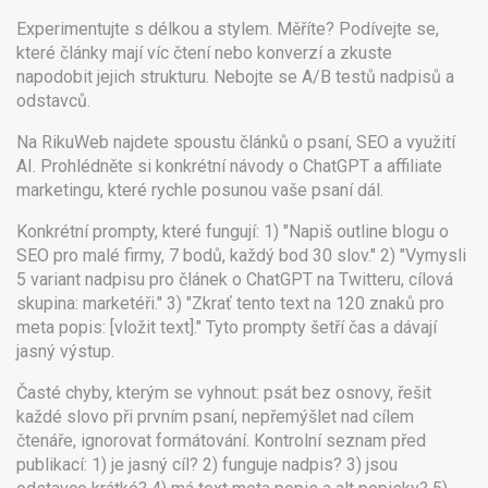
Experimentujte s délkou a stylem. Měříte? Podívejte se,
které články mají víc čtení nebo konverzí a zkuste
napodobit jejich strukturu. Nebojte se A/B testů nadpisů a
odstavců.
Na RikuWeb najdete spoustu článků o psaní, SEO a využití
AI. Prohlédněte si konkrétní návody o ChatGPT a affiliate
marketingu, které rychle posunou vaše psaní dál.
Konkrétní prompty, které fungují: 1) "Napiš outline blogu o
SEO pro malé firmy, 7 bodů, každý bod 30 slov." 2) "Vymysli
5 variant nadpisu pro článek o ChatGPT na Twitteru, cílová
skupina: marketéři." 3) "Zkrať tento text na 120 znaků pro
meta popis: [vložit text]." Tyto prompty šetří čas a dávají
jasný výstup.
Časté chyby, kterým se vyhnout: psát bez osnovy, řešit
každé slovo při prvním psaní, nepřemýšlet nad cílem
čtenáře, ignorovat formátování. Kontrolní seznam před
publikací: 1) je jasný cíl? 2) funguje nadpis? 3) jsou