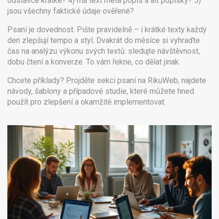
odstavce krátké? 4) má text meta popis a alt popisky? 5)
jsou všechny faktické údaje ověřené?
Psaní je dovednost. Pište pravidelně – i krátké texty každý
den zlepšují tempo a styl. Dvakrát do měsíce si vyhraďte
čas na analýzu výkonu svých textů: sledujte návštěvnost,
dobu čtení a konverze. To vám řekne, co dělat jinak.
Chcete příklady? Projděte sekci psaní na RikuWeb, najdete
návody, šablony a případové studie, které můžete hned
použít pro zlepšení a okamžitě implementovat.