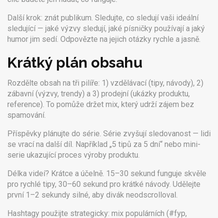
Další krok: znát publikum. Sledujte, co sledují vaši ideální
sledující — jaké výzvy sledují, jaké písničky používají a jaký
humor jim sedí. Odpovězte na jejich otázky rychle a jasně.
Krátký plán obsahu
Rozdělte obsah na tři pilíře: 1) vzdělávací (tipy, návody), 2)
zábavní (výzvy, trendy) a 3) prodejní (ukázky produktu,
reference). To pomůže držet mix, který udrží zájem bez
spamování.
Příspěvky plánujte do série. Série zvyšují sledovanost — lidi
se vrací na další díl. Například „5 tipů za 5 dní“ nebo mini-
serie ukazující proces výroby produktu.
Délka videí? Krátce a účelně. 15–30 sekund funguje skvěle
pro rychlé tipy, 30–60 sekund pro krátké návody. Udělejte
první 1–2 sekundy silné, aby divák neodscrolloval.
Hashtagy použijte strategicky: mix populárních (#fyp,