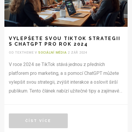
VYLEPŠETE SVOU TIKTOK STRATEGII
S CHATGPT PRO ROK 2024
OD TEXTHEME V
SOCIÁLNÍ MÉDIA
2 ZÁŘ 2024
V roce 2024 se TikTok stává jednou z předních
platforem pro marketing, a s pomocí ChatGPT můžete
vylepšit svou strategii, zvýšit interakce a oslovit širší
publikum. Tento článek nabízí užitečné tipy a zajímavé
fakta o tom, jak efektivně využít ChatGPT pro plánování
a tvorbu obsahu na TikTok.
ČÍST VÍCE