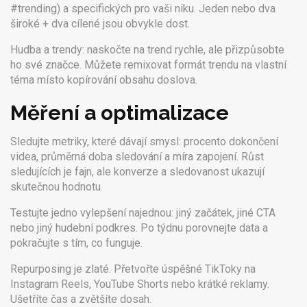
#trending) a specifických pro vaši niku. Jeden nebo dva
široké + dva cílené jsou obvykle dost.
Hudba a trendy: naskočte na trend rychle, ale přizpůsobte
ho své značce. Můžete remixovat formát trendu na vlastní
téma místo kopírování obsahu doslova.
Měření a optimalizace
Sledujte metriky, které dávají smysl: procento dokončení
videa, průměrná doba sledování a míra zapojení. Růst
sledujících je fajn, ale konverze a sledovanost ukazují
skutečnou hodnotu.
Testujte jedno vylepšení najednou: jiný začátek, jiné CTA
nebo jiný hudební podkres. Po týdnu porovnejte data a
pokračujte s tím, co funguje.
Repurposing je zlaté. Přetvořte úspěšné TikToky na
Instagram Reels, YouTube Shorts nebo krátké reklamy.
Ušetříte čas a zvětšíte dosah.