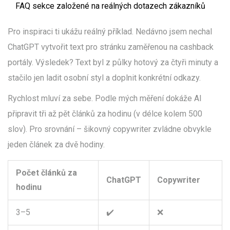
FAQ sekce založené na reálných dotazech zákazníků
Pro inspiraci ti ukážu reálný příklad. Nedávno jsem nechal
ChatGPT vytvořit text pro stránku zaměřenou na cashback
portály. Výsledek? Text byl z půlky hotový za čtyři minuty a
stačilo jen ladit osobní styl a doplnit konkrétní odkazy.
Rychlost mluví za sebe. Podle mých měření dokáže AI
připravit tři až pět článků za hodinu (v délce kolem 500
slov). Pro srovnání – šikovný copywriter zvládne obvykle
jeden článek za dvě hodiny.
Počet článků za
ChatGPT
Copywriter
hodinu
3–5
✔️
❌