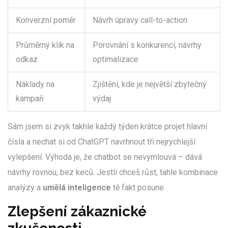
Konverzní poměr
Návrh úpravy call-to-action
Průměrný klik na
Porovnání s konkurencí, návrhy
odkaz
optimalizace
Náklady na
Zjištění, kde je největší zbytečný
kampaň
výdaj
Sám jsem si zvyk takhle každý týden krátce projet hlavní
čísla a nechat si od ChatGPT navrhnout tři nejrychlejší
vylepšení. Výhoda je, že chatbot se nevymlouvá – dává
návrhy rovnou, bez keců. Jestli chceš růst, tahle kombinace
analýzy a
umělá inteligence
tě fakt posune.
Zlepšení zákaznické