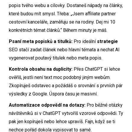
popis tvého webu a cílovky. Dostaneš nápady na články,
které budou mít smysl. Třeba: „Jsem affiliate partner
cestovní kanceláře, zaměřuju se na rodiny. Dej mi 10
konkrétních témat článků.“ Během minuty je máš.
Psaní meta popisků a titulků:
Pro ideální
strategie
SEO stačí zadat článek nebo hlavní témata a nechat AI
vygenerovat poutavý titulek nebo meta popis.
Kontrola obsahu na duplicity:
Přes ChatGPT si lehce
ověříš, jestli není text moc podobný jiným webům.
Zkopíruješ odstavec a požádáš o srovnání s prvních pár
výsledky z Google. Úspora času je masivní.
Automatizace odpovědí na dotazy:
Pro běžné otázky
návštěvníků si v ChatGPT vytvoříš vzorové odpovědi. Ty
pak jen kopíruješ nebo lehce upravíš. Fajn, když se ti
nechce pořád dokola vypisovat to samé.