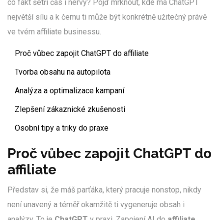
co fakt šetří čas i nervy? Pojď mrknout, kde má ChatGPT
největší sílu a k čemu ti může být konkrétně užitečný právě
ve tvém affiliate businessu.
Proč vůbec zapojit ChatGPT do affiliate
Tvorba obsahu na autopilota
Analýza a optimalizace kampaní
Zlepšení zákaznické zkušenosti
Osobní tipy a triky do praxe
Proč vůbec zapojit ChatGPT do
affiliate
Představ si, že máš parťáka, který pracuje nonstop, nikdy
není unavený a téměř okamžitě ti vygeneruje obsah i
analýzy. To je
ChatGPT
v praxi. Zapojení AI do
affiliate