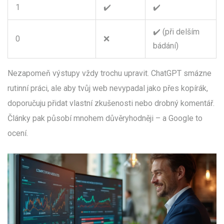
1
✔️
✔️
✔️ (při delším
0
❌
bádání)
Nezapomeň výstupy vždy trochu upravit. ChatGPT smázne
rutinní práci, ale aby tvůj web nevypadal jako přes kopírák,
doporučuju přidat vlastní zkušenosti nebo drobný komentář.
Články pak působí mnohem důvěryhodněji – a Google to
ocení.