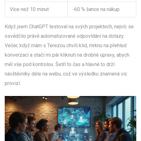
Více než 10 minut
-60 % šance na nákup
Když jsem ChatGPT testoval na svých projektech, nejvíc se
osvědčilo právě automatizované odpovídání na dotazy.
Večer, když mám s Terezou chvíli klid, mrknu na přehled
konverzací a stačí mi pár kliknutí na drobné úpravy, abych
měl vše pod kontrolou. Šetří to čas a hlavně to drží
návštěvníky déle na webu, což ve výsledku znamená víc
provizí.