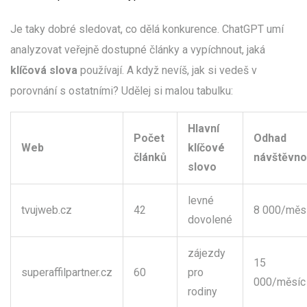
Je taky dobré sledovat, co dělá konkurence. ChatGPT umí
analyzovat veřejně dostupné články a vypíchnout, jaká
klíčová slova
používají. A když nevíš, jak si vedeš v
porovnání s ostatními? Udělej si malou tabulku:
Hlavní
Počet
Odhad
Web
klíčové
článků
návštěvno
slovo
levné
tvujweb.cz
42
8 000/měs
dovolené
zájezdy
15
superaffilpartner.cz
60
pro
000/měsíc
rodiny