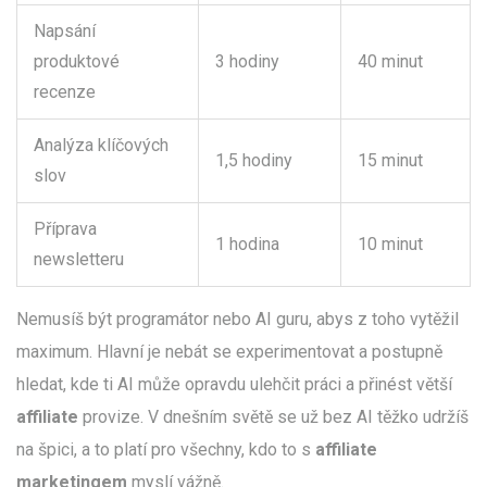
Napsání
produktové
3 hodiny
40 minut
recenze
Analýza klíčových
1,5 hodiny
15 minut
slov
Příprava
1 hodina
10 minut
newsletteru
Nemusíš být programátor nebo AI guru, abys z toho vytěžil
maximum. Hlavní je nebát se experimentovat a postupně
hledat, kde ti AI může opravdu ulehčit práci a přinést větší
affiliate
provize. V dnešním světě se už bez AI těžko udržíš
na špici, a to platí pro všechny, kdo to s
affiliate
marketingem
myslí vážně.