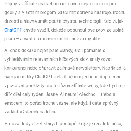
Příjmy z affiliate marketingu už dávno nejsou jenom pro
geeky s vlastním blogem. Stačí mít správné nástroje, trochu
drzosti a hlavně umět použít chytrou technologii. Kdo ví, jak
ChatGPT
chytře využít, dokáže posunout své provize úplně
jinam – a často s menším úsilím, než si myslíte.
AI dnes dokáže nejen psát články, ale i pomáhat s
vyhledáváním relevantních klíčových slov, analyzovat
konkurenci nebo připravit zajímavé newslettery. Například já
sám jsem díky ChatGPT zvládl během jednoho dopoledne
zpracovat podklady pro tři různá affiliate weby, kde bych se
dřív dřel celý týden. Jasně, AI neumí všechno – třeba s
emocemi to pořád trochu vázne, ale když jí dáte správný
zadání, výsledek nadchne.
Proč se tedy držet starých postupů, když je na stole něco,