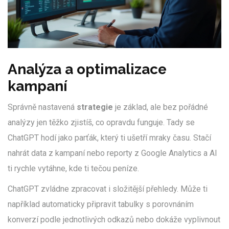
Analýza a optimalizace
kampaní
Správně nastavená
strategie
je základ, ale bez pořádné
analýzy jen těžko zjistíš, co opravdu funguje. Tady se
ChatGPT hodí jako parťák, který ti ušetří mraky času. Stačí
nahrát data z kampaní nebo reporty z Google Analytics a AI
ti rychle vytáhne, kde ti tečou peníze.
ChatGPT zvládne zpracovat i složitější přehledy. Může ti
například automaticky připravit tabulky s porovnáním
konverzí podle jednotlivých odkazů nebo dokáže vyplivnout