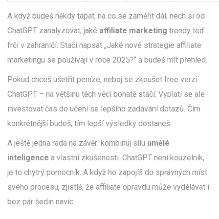
A když budeš někdy tápat, na co se zaměřit dál, nech si od
ChatGPT zanalyzovat, jaké
affiliate marketing
trendy teď
frčí v zahraničí. Stačí napsat „Jaké nové strategie affiliate
marketingu se používají v roce 2025?“ a budeš mít přehled.
Pokud chceš ušetřit peníze, neboj se zkoušet free verzi
ChatGPT – na většinu těch věcí bohatě stačí. Vyplatí se ale
investovat čas do učení se lepšího zadávání dotazů. Čím
konkrétnější budeš, tím lepší výsledky dostaneš.
A ještě jedna rada na závěr: kombinuj sílu
umělé
inteligence
a vlastní zkušenosti. ChatGPT není kouzelník,
je to chytrý pomocník. A když ho zapojíš do správných míst
svého procesu, zjistíš, že affiliate opravdu může vydělávat i
bez pár šedin navíc.