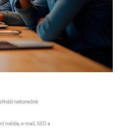
přináší nekonečné
lní média, e-mail, SEO a