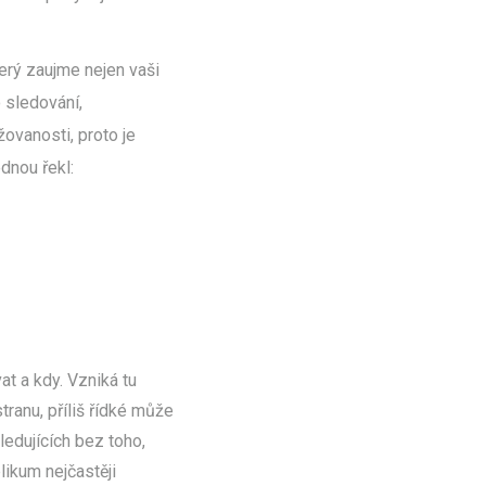
erý zaujme nejen vaši
o sledování,
ovanosti, proto je
dnou řekl:
at a kdy. Vzniká tu
tranu, příliš řídké může
ledujících bez toho,
likum nejčastěji