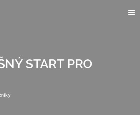
ŠNÝ START PRO
čníky