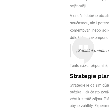
nejčastěji.
V dnešní době je obsah 
současnou, ale i potenci
komentování nebo sdíle
důležité je zakomponov
„Sociální média n
Tento názor připomíná, 
Strategie plá
Strategie je dalším důl
otázka - jak často zveř
vést k ztrátě zájmu. Pl
aby je zahltily. Experim