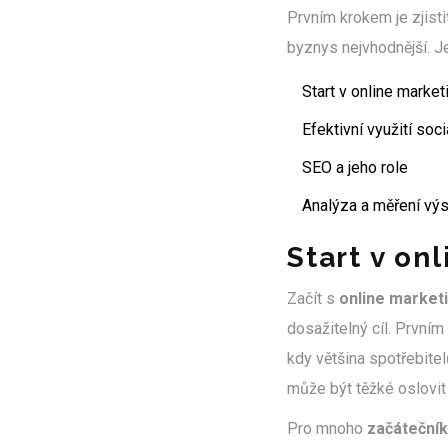
Prvním krokem je zjisti
byznys nejvhodnější. Je
Start v online market
Efektivní využití soc
SEO a jeho role
Analýza a měření vý
Start v on
Začít s
online marke
dosažitelný cíl. Prvním
kdy většina spotřebitel
může být těžké oslovit
Pro mnoho
začáteční