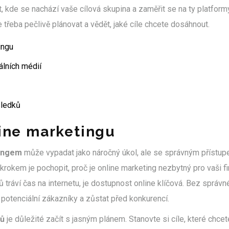
t, kde se nachází vaše cílová skupina a zaměřit se na ty platformy
 třeba pečlivě plánovat a vědět, jaké cíle chcete dosáhnout.
ingu
iálních médií
sledků
line marketingu
tingem
může vypadat jako náročný úkol, ale se správným přístupem
 krokem je pochopit, proč je online marketing nezbytný pro vaši f
ů tráví čas na internetu, je dostupnost online klíčová. Bez správ
 potenciální zákazníky a zůstat před konkurencí.
ků
je důležité začít s jasným plánem. Stanovte si cíle, které chcet