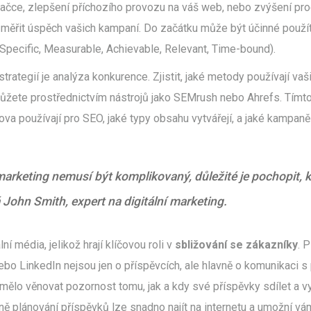
čce, zlepšení příchozího provozu na váš web, nebo zvýšení prod
 měřit úspěch vašich kampaní. Do začátku může být účinné použ
Specific, Measurable, Achievable, Relevant, Time-bound).
ategií je analýza konkurence. Zjistit, jaké metody používají vaši
 můžete prostřednictvím nástrojů jako SEMrush nebo Ahrefs. Tí
lova používají pro SEO, jaké typy obsahu vytvářejí, a jaké kampaně
arketing nemusí být komplikovaný, důležité je pochopit, k
ká John Smith, expert na digitální marketing.
 média, jelikož hrají klíčovou roli v
sbližování se zákazníky
. 
bo LinkedIn nejsou jen o příspěvcích, ale hlavně o komunikaci s 
 mělo věnovat pozornost tomu, jak a kdy své příspěvky sdílet a v
ě plánování příspěvků lze snadno najít na internetu a umožní vám