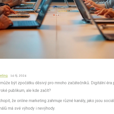
keting
14 říj, 2024
může být zpočátku děsivý pro mnoho začátečníků. Digitální éra 
iroké publikum, ale kde začít?
chopit, že online marketing zahrnuje různé kanály, jako jsou sociá
análů má své výhody i nevýhody.