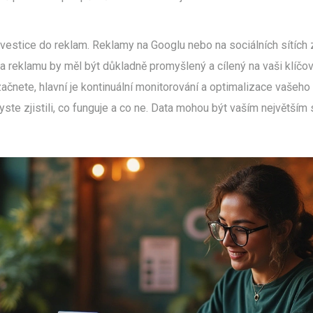
estice do reklam. Reklamy na Googlu nebo na sociálních sítích za
a reklamu by měl být důkladně promyšlený a cílený na vaši klíčov
ačnete, hlavní je kontinuální monitorování a optimalizace vašeho
yste zjistili, co funguje a co ne. Data mohou být vaším největší