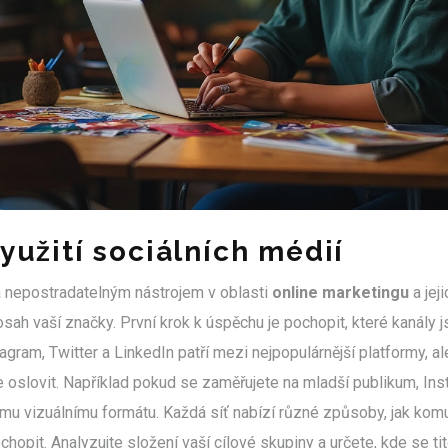
využití sociálních médií
a nepostradatelným nástrojem v oblasti
online marketingu
a jeji
sah vaší značky. První krok k úspěchu je pochopit, které kanály 
agram, Twitter a LinkedIn patří mezi nejpopulárnější platformy, al
e oslovit. Například pokud se zaměřujete na mladší publikum, In
mu vizuálnímu formátu. Každá síť nabízí různé způsoby, jak komun
chopit. Analyzujte složení vaší cílové skupiny a určete, kde se tit