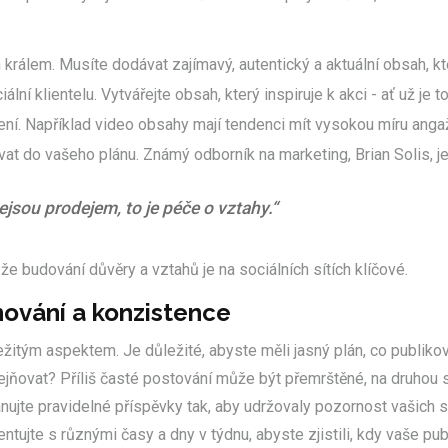
králem. Musíte dodávat zajímavý, autentický a aktuální obsah, kt
ální klientelu. Vytvářejte obsah, který inspiruje k akci - ať už je t
ní. Například video obsahy mají tendenci mít vysokou míru angaž
at do vašeho plánu. Známý odborník na marketing, Brian Solis, je
ejsou prodejem, to je péče o vztahy.“
že budování důvěry a vztahů je na sociálních sítích klíčové.
nování a konzistence
ežitým aspektem. Je důležité, abyste měli jasný plán, co publikov
ejňovat? Příliš časté postování může být přemrštěné, na druhou s
ánujte pravidelné příspěvky tak, aby udržovaly pozornost vašich s
entujte s různými časy a dny v týdnu, abyste zjistili, kdy vaše pub