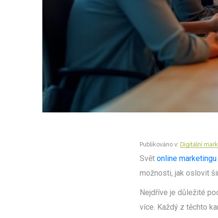
Publikováno v:
Digitální mar
Svět
online marketingu
možnosti, jak oslovit š
Nejdříve je důležité po
více. Každý z těchto k