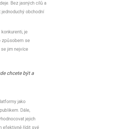
eje. Bez jasných cílů a
ít jednoduchý obchodní
 konkurenti, je
mto způsobem se
 se jim nejvíce
de chcete být a
Platformy jako
publikem. Dále,
yhodnocovat jejich
 efektivně řídit své