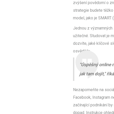
zvýšení povědomí o zna
strategie budete těžko
model, jako je SMART (
Jednou z významných str
užitečné. Studovat je
dozvíte, jaké klíčové s
osvědčily.
"Úspěšný online m
jak tam dojít," ří
Nezapomeňte na sociální
Facebook, Instagram ne
začínající podnikání by
dopad. Instrukce ohledn