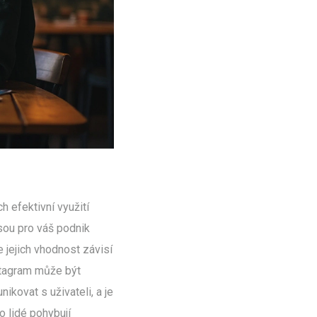
ch efektivní využití
jsou pro váš podnik
e jejich vhodnost závisí
stagram může být
ikovat s uživateli, a je
o lidé pohybují