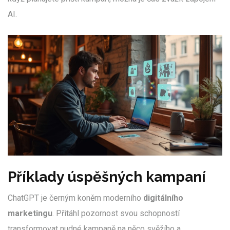
AI.
Příklady úspěšných kampaní
ChatGPT je černým koněm moderního
digitálního
marketingu
. Přitáhl pozornost svou schopností
transformovat nudné kampaně na něco svěžího a