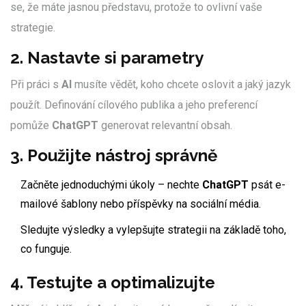
se, že máte jasnou představu, protože to ovlivní vaše
strategie.
2. Nastavte si parametry
Při práci s
AI
musíte vědět, koho chcete oslovit a jaký jazyk
použít. Definování cílového publika a jeho preferencí
pomůže
ChatGPT
generovat relevantní obsah.
3. Použijte nástroj správně
Začněte jednoduchými úkoly – nechte
ChatGPT
psát e-
mailové šablony nebo příspěvky na sociální média.
Sledujte výsledky a vylepšujte strategii na základě toho,
co funguje.
4. Testujte a optimalizujte