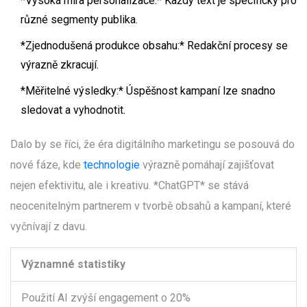
*Vysoká míra personalizace:* Každý text je specifický pro
různé segmenty publika.
*Zjednodušená produkce obsahu:* Redakční procesy se
výrazně zkracují.
*Měřitelné výsledky:* Úspěšnost kampaní lze snadno
sledovat a vyhodnotit.
Dalo by se říci, že éra digitálního marketingu se posouvá do
nové fáze, kde
technologie
výrazně pomáhají zajišťovat
nejen efektivitu, ale i kreativu. *ChatGPT* se stává
neocenitelným partnerem v tvorbě obsahů a kampaní, které
vyčnívají z davu.
Významné statistiky
Použití AI zvýší engagement o 20%