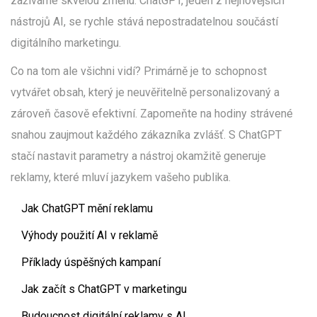
zažíváme skvělou změnu. ChatGPT, jeden z nejnovějších
nástrojů AI, se rychle stává nepostradatelnou součástí
digitálního marketingu.
Co na tom ale všichni vidí? Primárně je to schopnost
vytvářet obsah, který je neuvěřitelně personalizovaný a
zároveň časově efektivní. Zapomeňte na hodiny strávené
snahou zaujmout každého zákazníka zvlášť. S ChatGPT
stačí nastavit parametry a nástroj okamžitě generuje
reklamy, které mluví jazykem vašeho publika.
Jak ChatGPT mění reklamu
Výhody použití AI v reklamě
Příklady úspěšných kampaní
Jak začít s ChatGPT v marketingu
Budoucnost digitální reklamy s AI