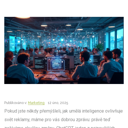
Publikováno v:
Marketing
12 úno, 2025
Pokud jste někdy přemýšleli, jak umělá inteligence ovlivňuje
svět reklamy, máme pro vás dobrou zprávu: právě teď