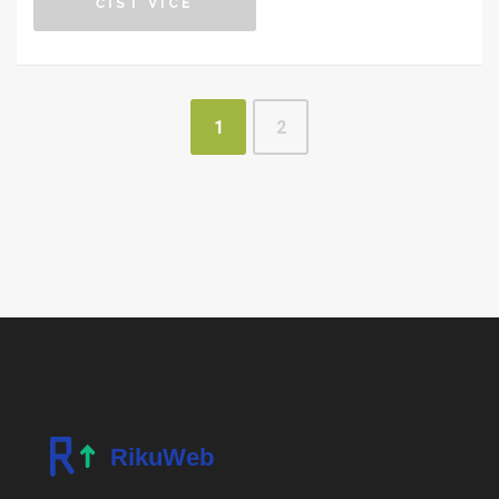
ČÍST VÍCE
marketingu? Čtěte dál pro zajímavé tipy a fakta.
1
2