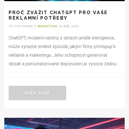
PROČ ZVÁŽIT CHATGPT PRO VAŠE
REKLAMNÍ POTŘEBY
OD TEXTHEME V
MARKETING
24 BŘE 2025
ChatGPT, moderní nástroj z oblasti umělé inteligence,
může výrazně změnit způsob, jakým firmy přistupují k
reklamě a marketingu. Jeho schopnost generovat
obsah a personalizované doporučení je vysoce žádoucí
pro zacílené kampaně. Tento článek prozkoumá, proč
se ChatGPT stává neodmyslitelným pomocníkem pro
reklamní strategie. Přinese užitečné tipy a triky pro
ČÍST VÍCE
efektivní využití této technologie v každodenní
marketingové praxi.