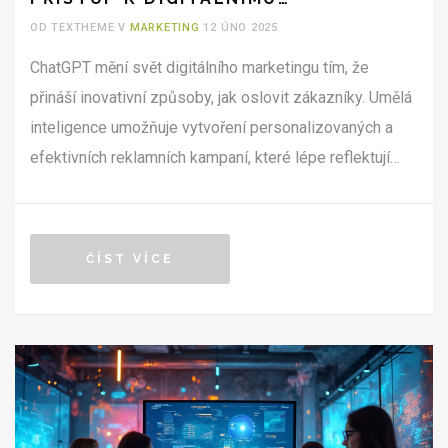
MARKETINGU
OD TEXTHEME V
MARKETING
12 ÚNO 2025
ChatGPT mění svět digitálního marketingu tím, že
přináší inovativní způsoby, jak oslovit zákazníky. Umělá
inteligence umožňuje vytvoření personalizovaných a
efektivních reklamních kampaní, které lépe reflektují
potřeby a preference uživatelů. Výhody zahrnují nejen
úsporu času, ale i vyšší engagement a konverzi. Ve
světě, kde je klíčová personalizace a rychlost, se
ČÍST VÍCE
ChatGPT stává nepostradatelným nástrojem pro
marketéry.