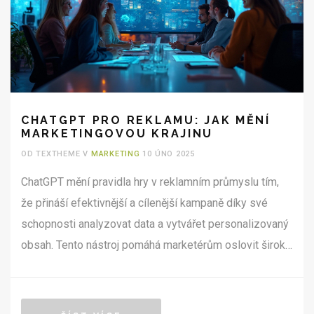
CHATGPT PRO REKLAMU: JAK MĚNÍ
MARKETINGOVOU KRAJINU
OD TEXTHEME V
MARKETING
10 ÚNO 2025
ChatGPT mění pravidla hry v reklamním průmyslu tím,
že přináší efektivnější a cílenější kampaně díky své
schopnosti analyzovat data a vytvářet personalizovaný
obsah. Tento nástroj pomáhá marketérům oslovit široké
publikum a přesněji cílit na jednotlivce. Navíc umožňuje
rychlou optimalizaci kampaní v reálném čase. Jaké jsou
výhody a výzvy používání této technologie ve světě