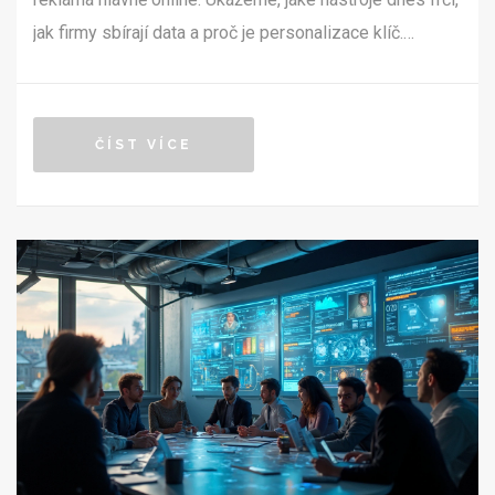
jak firmy sbírají data a proč je personalizace klíč.
Nečekej nudné teorii, ale spíš tipy, co v online světě
opravdu funguje. Pokud chceš být vidět a mít náskok,
tohle tě bude bavit.
ČÍST VÍCE