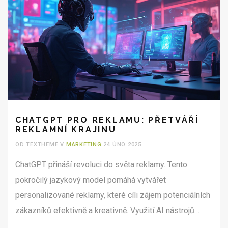
CHATGPT PRO REKLAMU: PŘETVÁŘÍ
REKLAMNÍ KRAJINU
OD TEXTHEME V
MARKETING
24 ÚNO 2025
ChatGPT přináší revoluci do světa reklamy. Tento
pokročilý jazykový model pomáhá vytvářet
personalizované reklamy, které cíli zájem potenciálních
zákazníků efektivně a kreativně. Využití AI nástrojů
může snížit náklady a čas potřebný k výrobě reklam.