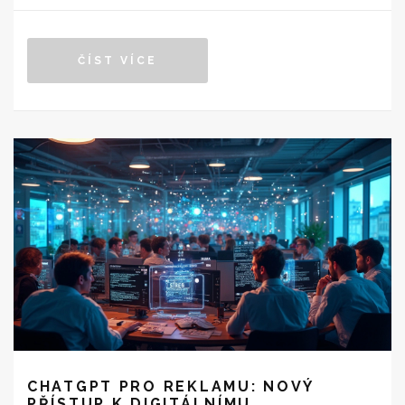
Model nasazuje chytré strategie v real-time komunikaci
se zákazníky. Toto je nový způsob, jak oslovit publikum
ČÍST VÍCE
ve stále více digitalizovaném světě.
CHATGPT PRO REKLAMU: NOVÝ
PŘÍSTUP K DIGITÁLNÍMU