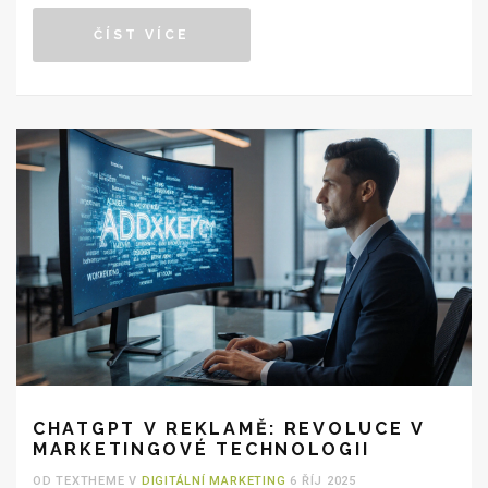
ČÍST VÍCE
CHATGPT V REKLAMĚ: REVOLUCE V
MARKETINGOVÉ TECHNOLOGII
OD TEXTHEME V
DIGITÁLNÍ MARKETING
6 ŘÍJ 2025