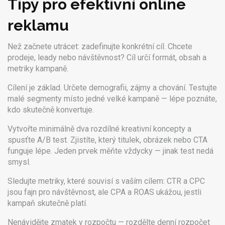
Tipy pro efektivní online
reklamu
Než začnete utrácet: zadefinujte konkrétní cíl. Chcete
prodeje, leady nebo návštěvnost? Cíl určí formát, obsah a
metriky kampaně.
Cílení je základ. Určete demografii, zájmy a chování. Testujte
malé segmenty místo jedné velké kampaně — lépe poznáte,
kdo skutečně konvertuje.
Vytvořte minimálně dva rozdílné kreativní koncepty a
spusťte A/B test. Zjistíte, který titulek, obrázek nebo CTA
funguje lépe. Jeden prvek měňte vždycky — jinak test nedá
smysl.
Sledujte metriky, které souvisí s vaším cílem: CTR a CPC
jsou fajn pro návštěvnost, ale CPA a ROAS ukážou, jestli
kampaň skutečně platí.
Nenávidějte zmatek v rozpočtu — rozdělte denní rozpočet