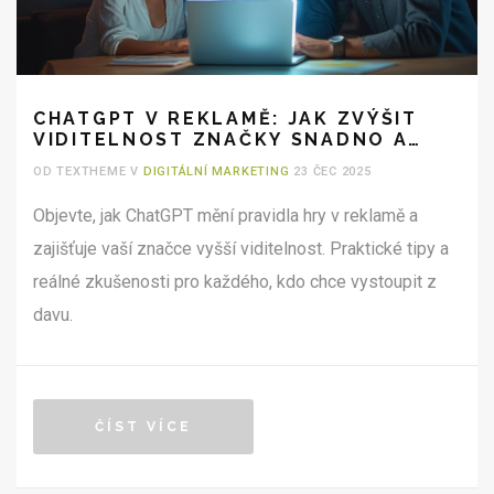
CHATGPT V REKLAMĚ: JAK ZVÝŠIT
VIDITELNOST ZNAČKY SNADNO A
CHYTŘE
OD TEXTHEME V
DIGITÁLNÍ MARKETING
23 ČEC 2025
Objevte, jak ChatGPT mění pravidla hry v reklamě a
zajišťuje vaší značce vyšší viditelnost. Praktické tipy a
reálné zkušenosti pro každého, kdo chce vystoupit z
davu.
ČÍST VÍCE