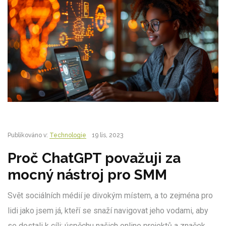
Publikováno v:
Technologie
19 lis, 2023
Proč ChatGPT považuji za
mocný nástroj pro SMM
Svět sociálních médií je divokým místem, a to zejména pro
lidi jako jsem já, kteří se snaží navigovat jeho vodami, aby
se dostali k cíli: úspěchu našich online projektů a značek.