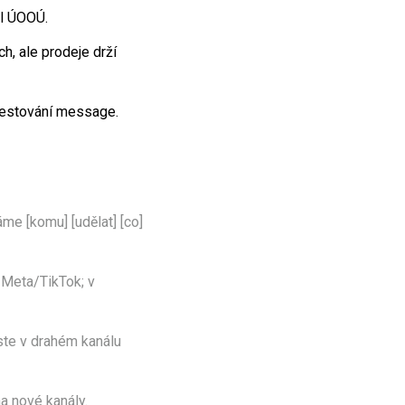
al ÚOOÚ.
h, ale prodeje drží
 testování message.
me [komu] [udělat] [co]
 Meta/TikTok; v
ste v drahém kanálu
a nové kanály.