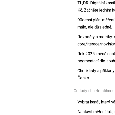
TL;DR: Digitální kaná
Kč. Začněte jedním k
90denní plán: měření
málo, ale důsledně.
Rozpočty a metriky: 
core/iterace/novinky
Rok 2025: méně cooki
segmentací dle souh
Checklisty a příklad
Česko.
Co tady chcete stihnou
Vybrat kanál, který v
Nastavit měření tak, 