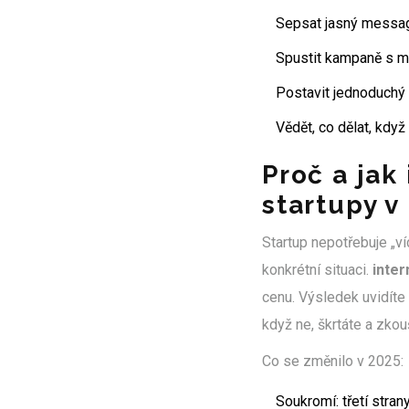
Sepsat jasný messagi
Spustit kampaně s ma
Postavit jednoduchý 
Vědět, co dělat, kdy
Proč a jak
startupy v
Startup nepotřebuje „ví
konkrétní situaci.
inte
cenu. Výsledek uvidíte
když ne, škrtáte a zkou
Co se změnilo v 2025:
Soukromí: třetí stran