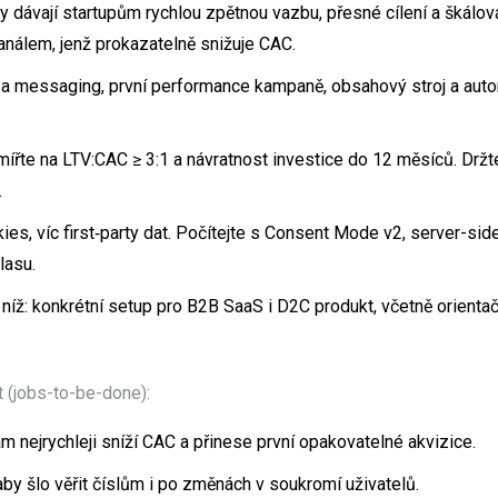
ly dávají startupům rychlou zpětnou vazbu, přesné cílení a škálov
análem, jenž prokazatelně snižuje CAC.
 a messaging, první performance kampaně, obsahový stroj a auto
mířte na LTV:CAC ≥ 3:1 a návratnost investice do 12 měsíců. Drž
.
es, víc first‑party dat. Počítejte s Consent Mode v2, server-si
lasu.
y níž: konkrétní setup pro B2B SaaS i D2C produkt, včetně orient
t (jobs-to-be-done):
ám nejrychleji sníží CAC a přinese první opakovatelné akvizice.
aby šlo věřit číslům i po změnách v soukromí uživatelů.