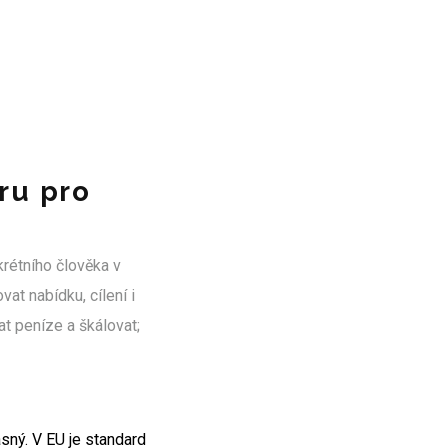
ru pro
krétního člověka v
at nabídku, cílení i
t peníze a škálovat;
asný. V EU je standard