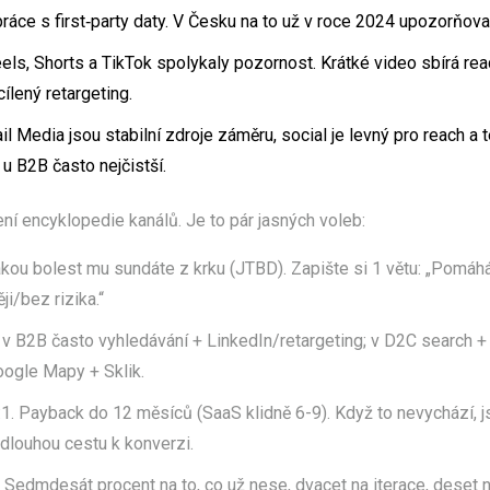
áce s first‑party daty. V Česku na to už v roce 2024 upozorňov
els, Shorts a TikTok spolykaly pozornost. Krátké video sbírá reac
ílený retargeting.
il Media jsou stabilní zdroje záměru, social je levný pro reach a
 u B2B často nejčistší.
ení encyklopedie kanálů. Je to pár jasných voleb:
jakou bolest mu sundáte z krku (JTBD). Zapište si 1 větu: „Pomáhá
ěji/bez rizika.“
: v B2B často vyhledávání + LinkedIn/retargeting; v D2C search +
oogle Mapy + Sklik.
:1. Payback do 12 měsíců (SaaS klidně 6-9). Když to nevychází, j
dlouhou cestu k konverzi.
Sedmdesát procent na to, co už nese, dvacet na iterace, deset n