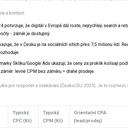
la a kontext:
potvrzuje, že digitál v Evropě dál roste, nejrychleji search a ret
očty - záměr je dostupný.
zuje, že v Česku je na sociálních sítích přes 7,5 milionu lidí. Re
 rozhoduje.
rky Skliku/Google Ads ukazují, že ceny za proklik kolísají pod
te záměr: levné CPM bez záměru = drahé prodeje.
ulka pro rozpočet a očekávání (Česko/EU, 2025). Je to rozmezí, n
Typický
Typický
Orientační CPA
CPC (Kč)
CPM (Kč)
(lead/prodej)