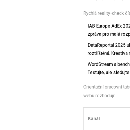
Rychlá reality-check čís
IAB Europe AdEx 2024 
zpráva pro malé rozp
DataReportal 2025 uka
roztříštěná. Kreativa
WordStream a benchma
Testujte, ale sleduj
Orientační pracovní tab
webu rozhodují:
Kanál