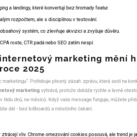
ng a landingy, které konvertují bez hromady featur.
lým rozpočtem, ale s disciplínou v testování.
obsahový systém, co zlevňuje akvizici a zvyšuje důvěru.
ž CPA roste, CTR padá nebo SEO zatím nespí.
 internetový marketing mění h
 roce 2025
c marketingu“. Potřebuje přesný zásah: zprávu, která sedí na kon
rnetový marketing
vyhrává, protože dokáže rychle a levně otestov
 v řádu dnů, ne měsíců. Když vaše message funguje, můžete přida
šíte dál - bez billboardů a měsíčního čekání.
y ztrácejí vliv. Chrome omezování cookies posouvá, ale trend je j