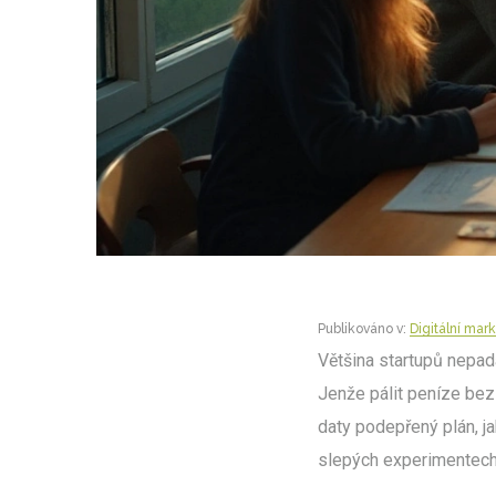
Publikováno v:
Digitální mar
Většina startupů nepadá
Jenže pálit peníze bez 
daty podepřený plán, ja
slepých experimentech