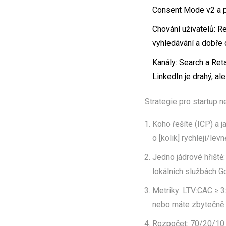
Consent Mode v2 a pr
Chování uživatelů: Re
vyhledávání a dobře c
Kanály: Search a Reta
LinkedIn je drahý, ale
Strategie pro startup n
Koho řešíte (ICP) a 
o [kolik] rychleji/levn
Jedno jádrové hřiště
lokálních službách G
Metriky: LTV:CAC ≥ 3
nebo máte zbytečně 
Rozpočet: 70/20/10. 