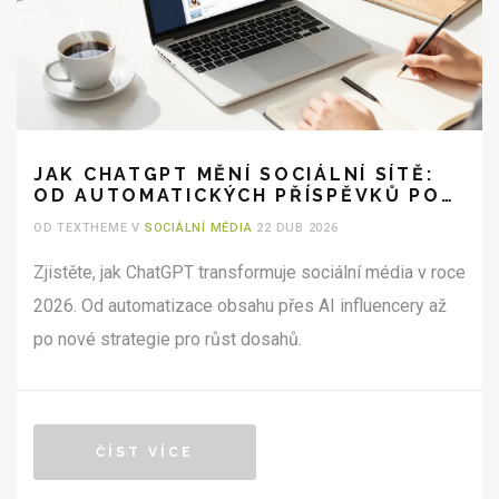
JAK CHATGPT MĚNÍ SOCIÁLNÍ SÍTĚ:
OD AUTOMATICKÝCH PŘÍSPĚVKŮ PO
AI INFLUENCERY
OD TEXTHEME V
SOCIÁLNÍ MÉDIA
22 DUB 2026
Zjistěte, jak ChatGPT transformuje sociální média v roce
2026. Od automatizace obsahu přes AI influencery až
po nové strategie pro růst dosahů.
ČÍST VÍCE