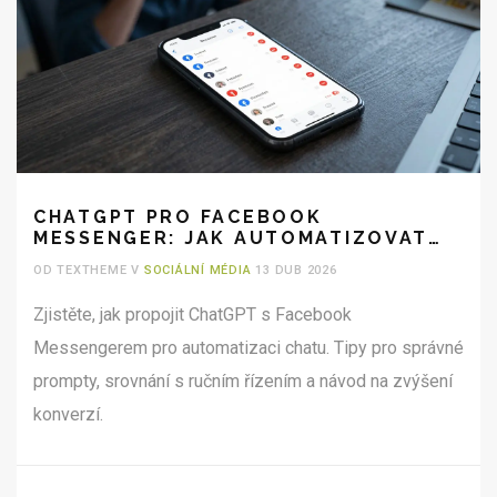
CHATGPT PRO FACEBOOK
MESSENGER: JAK AUTOMATIZOVAT
CHAT A KOMUNIKACI
OD TEXTHEME V
SOCIÁLNÍ MÉDIA
13 DUB 2026
Zjistěte, jak propojit ChatGPT s Facebook
Messengerem pro automatizaci chatu. Tipy pro správné
prompty, srovnání s ručním řízením a návod na zvýšení
konverzí.