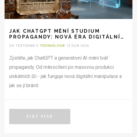
JAK CHATGPT MĚNÍ STUDIUM
PROPAGANDY: NOVÁ ÉRA DIGITÁLNÍ
MANIPULACE
OD TEXTHEME V
TECHNOLOGIE
13 DUB 2026
Zjistěte, jak ChatGPT a generativní AI mění tvář
propagandy. Od mikrocílení po masovou produkci
unikátních lží - jak funguje nová digitální manipulace a
jak se jí bránit.
ČÍST VÍCE