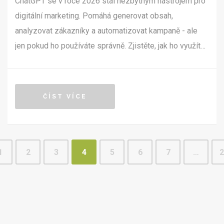
ChatGPT se v roce 2026 stal nezbytným nástrojem pro
digitální marketing. Pomáhá generovat obsah,
analyzovat zákazníky a automatizovat kampaně - ale
jen pokud ho používáte správně. Zjistěte, jak ho využít
bez chyb.
ČÍST VÍCE
1
2
3
4
5
6
7
…
2