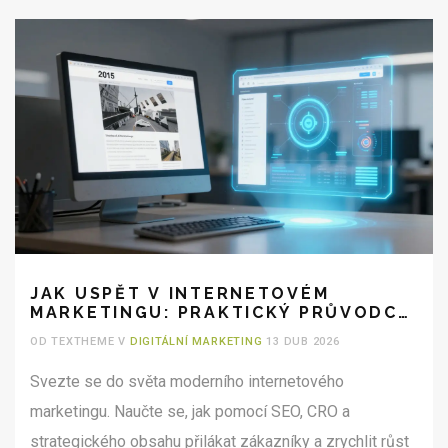
JAK USPĚT V INTERNETOVÉM
MARKETINGU: PRAKTICKÝ PRŮVODCE
PRO RŮST FIRMY
OD TEXTHEME V
DIGITÁLNÍ MARKETING
13 DUB 2026
Svezte se do světa moderního internetového
marketingu. Naučte se, jak pomocí SEO, CRO a
strategického obsahu přilákat zákazníky a zrychlit růst