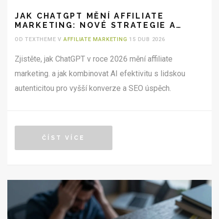
JAK CHATGPT MĚNÍ AFFILIATE
MARKETING: NOVÉ STRATEGIE A
REALITA 2026
OD TEXTHEME V
AFFILIATE MARKETING
15 DUB 2026
Zjistěte, jak ChatGPT v roce 2026 mění affiliate
marketing. a jak kombinovat AI efektivitu s lidskou
autenticitou pro vyšší konverze a SEO úspěch.
ČÍST VÍCE