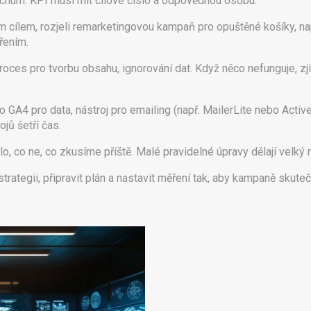
 a churn. KPI musí mít cílové číslo a odpovědnou osobu.
ním cílem, rozjeli remarketingovou kampaň pro opuštěné košíky, na
řením.
oces pro tvorbu obsahu, ignorování dat. Když něco nefunguje, zjiš
 GA4 pro data, nástroj pro emailing (např. MailerLite nebo Activ
ojů šetří čas.
, co ne, co zkusíme příště. Malé pravidelné úpravy dělají velký r
ategii, připravit plán a nastavit měření tak, aby kampaně skuteč