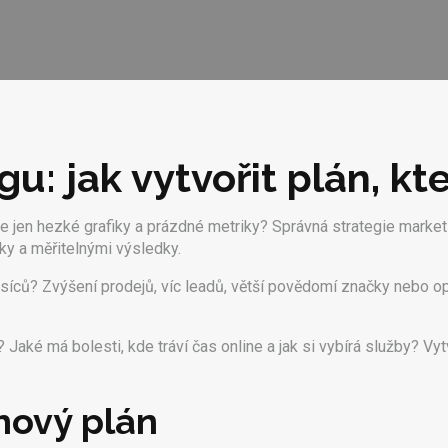
u: jak vytvořit plán, kt
e jen hezké grafiky a prázdné metriky? Správná strategie marketi
roky a měřitelnými výsledky.
síců? Zvýšení prodejů, víc leadů, větší povědomí značky nebo op
Jaké má bolesti, kde tráví čas online a jak si vybírá služby? Vy
hový plán