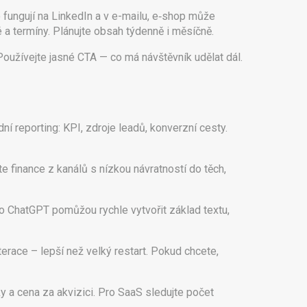
 fungují na LinkedIn a v e-mailu, e‑shop může
a termíny. Plánujte obsah týdenně i měsíčně.
Používejte jasné CTA — co má návštěvník udělat dál.
ní reporting: KPI, zdroje leadů, konverzní cesty.
 finance z kanálů s nízkou návratností do těch,
ako ChatGPT pomůžou rychle vytvořit základ textu,
erace – lepší než velký restart. Pokud chcete,
 a cena za akvizici. Pro SaaS sledujte počet