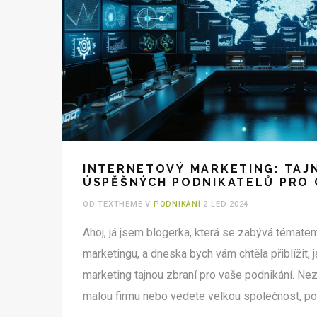
INTERNETOVÝ MARKETING: TAJ
ÚSPĚŠNÝCH PODNIKATELŮ PRO 
OD TEXTHEME V
PODNIKÁNÍ
2 LED 2024
Ahoj, já jsem blogerka, která se zabývá témate
marketingu, a dneska bych vám chtěla přiblížit, 
marketing tajnou zbraní pro vaše podnikání. Nezá
malou firmu nebo vedete velkou společnost, p