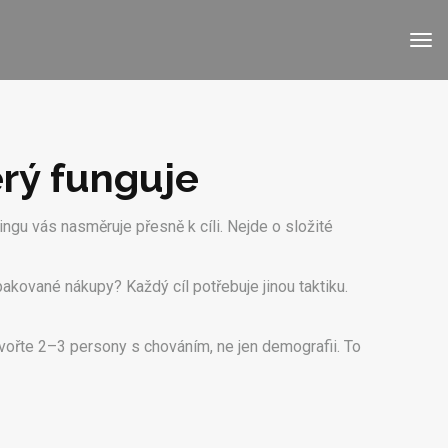
erý funguje
ngu vás nasměruje přesně k cíli. Nejde o složité
akované nákupy? Každý cíl potřebuje jinou taktiku.
tvořte 2–3 persony s chováním, ne jen demografii. To