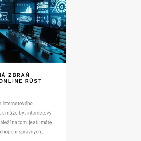
NÁ ZBRAŇ
ONLINE RŮST
m internetového
jak může být internetový
leží na tom, jestli máte
ochopení správných