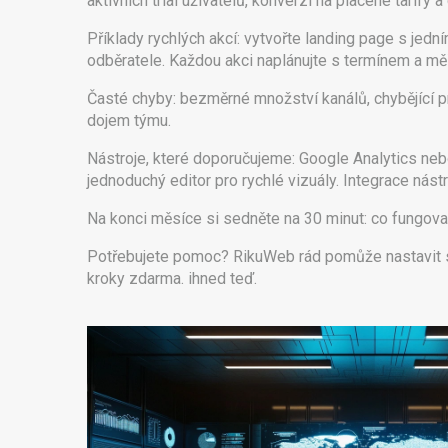
aktivních trial uživatelů, konverzi na placené tarify
Příklady rychlých akcí: vytvořte landing page s jed
odběratele. Každou akci naplánujte s termínem a mě
Časté chyby: bezměrné množství kanálů, chybějící pr
dojem týmu.
Nástroje, které doporučujeme: Google Analytics nebo
jednoduchý editor pro rychlé vizuály. Integrace nástr
Na konci měsíce si sedněte na 30 minut: co fungovalo
Potřebujete pomoc? RikuWeb rád pomůže nastavit str
kroky zdarma. ihned teď.