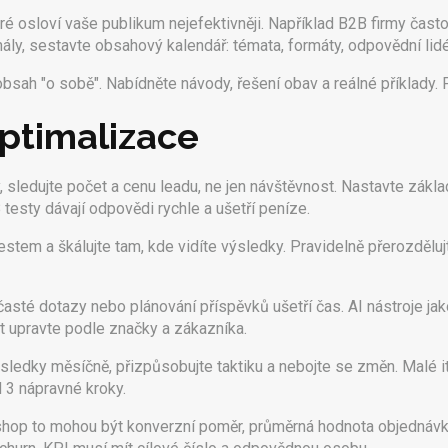
é osloví vaše publikum nejefektivněji. Například B2B firmy často
ly, sestavte obsahový kalendář: témata, formáty, odpovědní lidé 
obsah "o sobě". Nabídněte návody, řešení obav a reálné příklady. 
optimalizace
, sledujte počet a cenu leadu, ne jen návštěvnost. Nastavte základ
B testy dávají odpovědi rychle a ušetří peníze.
em a škálujte tam, kde vidíte výsledky. Pravidelně přerozdělujte
 časté dotazy nebo plánování příspěvků ušetří čas. AI nástroje j
t upravte podle značky a zákazníka.
sledky měsíčně, přizpůsobujte taktiku a nebojte se změn. Malé it
 3 nápravné kroky.
‑shop to mohou být konverzní poměr, průměrná hodnota objednávky