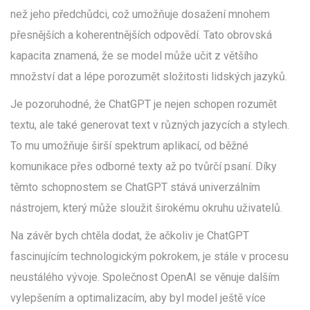
než jeho předchůdci, což umožňuje dosažení mnohem
přesnějších a koherentnějších odpovědí. Tato obrovská
kapacita znamená, že se model může učit z většího
množství dat a lépe porozumět složitosti lidských jazyků.
Je pozoruhodné, že ChatGPT je nejen schopen rozumět
textu, ale také generovat text v různých jazycích a stylech.
To mu umožňuje širší spektrum aplikací, od běžné
komunikace přes odborné texty až po tvůrčí psaní. Díky
těmto schopnostem se ChatGPT stává univerzálním
nástrojem, který může sloužit širokému okruhu uživatelů.
Na závěr bych chtěla dodat, že ačkoliv je ChatGPT
fascinujícím technologickým pokrokem, je stále v procesu
neustálého vývoje. Společnost OpenAI se věnuje dalším
vylepšením a optimalizacím, aby byl model ještě více