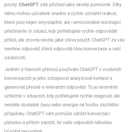
pocity.
ChatGPT
zde přichází jako skvělý pomocník. Díky
němu mohou uživatelé snadno a rychle vytvářet reakce,
které jsou nejen smysluplné, ale i emocionálně rezonující.
představte si situaci, kdy potřebujete rychle odpovědět
příteli, ale zrovna nevíte, jaké slova použít. ChatGPT za vás
navrhne odpověď, která odpovídá tónu konverzace a vaší
osobnosti.
Jedním z hlavních přínosů používání ChatGPT v osobních
konverzacích je jeho schopnost analyzovat kontext a
generovat přesné a relevantní odpovědi. To je nesmírně
užitečné v situacích, kdy potřebujete rychle reagovat, ale
nemáte dostatek času nebo energie na tvorbu složitého
příspěvku. ChatGPT vám pomůže udržet konverzaci
plynulou a přitom zajistit, že vaše odpovědi nebudou
působit neosobně.