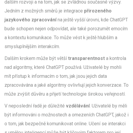
dalším rozvoji a na tom, jak se zvládnou současné výzvy.
Jedním z možných směrů je integrace
přirozeného
jazykového zpracování
na ještě vyšší úrovni, kde ChatGPT
bude schopen nejen odpovídat, ale také porozumět emocím
a kontextu komunikace. To může vést k ještě hlubším a
smysluplnějším interakcím.
Dalším krokem může být větší
transparentnost
a kontrola
nad algoritmy, které ChatGPT používá. Uživatelé by mohli
mít přístup k informacím o tom, jak jsou jejich data
zpracovávána a jaké algoritmy ovlivňují jejich konverzace. To
může zvýšit důvěru a přijetí technologie širokou veřejností.
V neposlední řadě je důležité
vzdělávání
. Uživatelé by měli
být informováni o možnostech a omezeních ChatGPT, jakož i
o tom, jak bezpečně komunikovat online. Učení se interakci
s umělou inteligencí může být klíčovým faktorem pro její