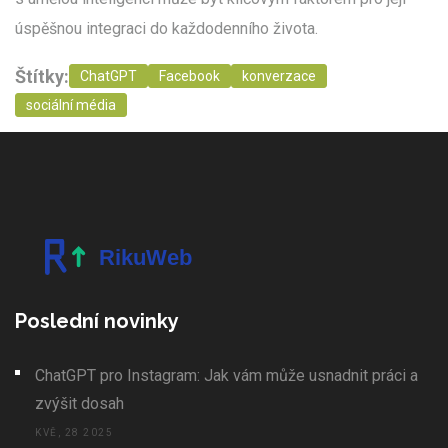
úspěšnou integraci do každodenního života.
Štítky:
ChatGPT
Facebook
konverzace
sociální média
Poslední novinky
ChatGPT pro Instagram: Jak vám může usnadnit práci a
zvýšit dosah
KVĚ, 28 2025