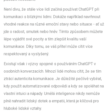
Není divu, že stále více lidí začíná používat ChatGPT při
komunikaci s blízkými lidmi. Dokáže například navrhnout
vhodné reakce na různé emoční stavy nebo situace - ať už
jde o radost, smutek nebo hněv. Tímto způsobem můžete
lépe vyjádřit své pocity a tím zlepšit kvalitu vaší
komunikace. Díky tomu, se váš přítel může cítit více
respektovaný a vyslyšený.
Existují však i výzvy spojené s používáním ChatGPT v
osobních konverzacích. Mnozí lidé mohou cítit, že se tím
ztrácí autenticita komunikace. Je důležité pečlivě vybírat,
kdy použít automatizované odpovědi a kdy se spoléhat na
vlastní intuici a nápady. Umělá inteligence nikdy nemůže
plně nahradit lidský dotek a empatii, která je klíčová pro
hluboké lidské vztahy.