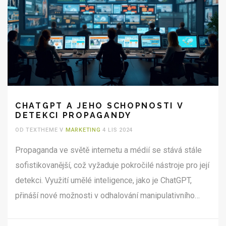
CHATGPT A JEHO SCHOPNOSTI V
DETEKCI PROPAGANDY
OD TEXTHEME V
MARKETING
4 LIS 2024
Propaganda ve světě internetu a médií se stává stále
sofistikovanější, což vyžaduje pokročilé nástroje pro její
detekci. Využití umělé inteligence, jako je ChatGPT,
přináší nové možnosti v odhalování manipulativního
obsahu. Tento článek zkoumá, jak ChatGPT dokáže
identifikovat znaky propagandy a napomáhat analytikům