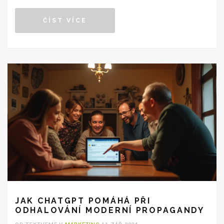
při boji proti dezinformacím. Zjistíme také, jaký je
ČÍST VÍCE
současný potenciál a omezení této technologie.
JAK CHATGPT POMÁHÁ PŘI
ODHALOVÁNÍ MODERNÍ PROPAGANDY