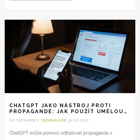
CHATGPT JAKO NÁSTROJ PROTI
PROPAGANDĚ: JAK POUŽÍT UMĚLOU
INTELIGENCI K ODHALOVÁNÍ KLAMŮ
OD TEXTHEME V
TECHNOLOGIE
26 LIS 2025
ChatGPT může pomoci odhalovat propagandu v