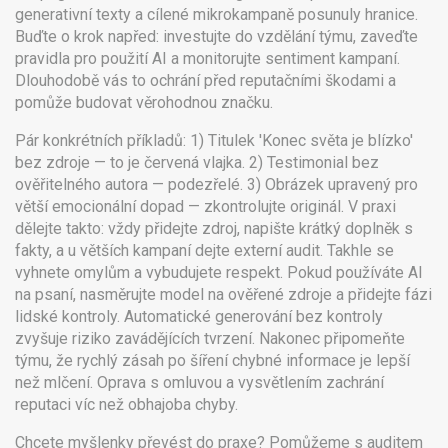
generativní texty a cílené mikrokampaně posunuly hranice.
Buďte o krok napřed: investujte do vzdělání týmu, zaveďte
pravidla pro použití AI a monitorujte sentiment kampaní.
Dlouhodobě vás to ochrání před reputačními škodami a
pomůže budovat věrohodnou značku.
Pár konkrétních příkladů: 1) Titulek 'Konec světa je blízko'
bez zdroje — to je červená vlajka. 2) Testimonial bez
ověřitelného autora — podezřelé. 3) Obrázek upravený pro
větší emocionální dopad — zkontrolujte originál. V praxi
dělejte takto: vždy přidejte zdroj, napište krátký doplněk s
fakty, a u větších kampaní dejte externí audit. Takhle se
vyhnete omylům a vybudujete respekt. Pokud používáte AI
na psaní, nasměrujte model na ověřené zdroje a přidejte fázi
lidské kontroly. Automatické generování bez kontroly
zvyšuje riziko zavádějících tvrzení. Nakonec připomeňte
týmu, že rychlý zásah po šíření chybné informace je lepší
než mlčení. Oprava s omluvou a vysvětlením zachrání
reputaci víc než obhajoba chyby.
Chcete myšlenky převést do praxe? Pomůžeme s auditem