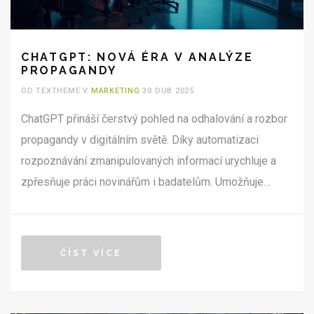
CHATGPT: NOVÁ ÉRA V ANALÝZE
PROPAGANDY
OD TEXTHEME V
MARKETING
30 DUB 2025
ChatGPT přináší čerstvý pohled na odhalování a rozbor
propagandy v digitálním světě. Díky automatizaci
rozpoznávání zmanipulovaných informací urychluje a
zpřesňuje práci novinářům i badatelům. Umožňuje
efektivněji třídit dezinformace a podvodné narativy.
Přináší konkrétní tipy, jak využít AI nástroje pro vlastní
analýzu obsahu. Ukazuje, jak se s příchodem AI mění
ČÍST VÍCE
samotná pravidla hry ve světě propagandy.