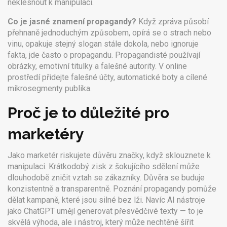
neklesnout k manipulaci.
Co je jasné znamení propagandy?
Když zpráva působí
přehnaně jednoduchým způsobem, opírá se o strach nebo
vinu, opakuje stejný slogan stále dokola, nebo ignoruje
fakta, jde často o propagandu. Propagandisté používají
obrázky, emotivní titulky a falešné autority. V online
prostředí přidejte falešné účty, automatické boty a cílené
mikrosegmenty publika.
Proč je to důležité pro
marketéry
Jako marketér riskujete důvěru značky, když sklouznete k
manipulaci. Krátkodobý zisk z šokujícího sdělení může
dlouhodobě zničit vztah se zákazníky. Důvěra se buduje
konzistentně a transparentně. Poznání propagandy pomůže
dělat kampaně, které jsou silné bez lži. Navíc AI nástroje
jako ChatGPT umějí generovat přesvědčivé texty — to je
skvělá výhoda, ale i nástroj, který může nechtěně šířit