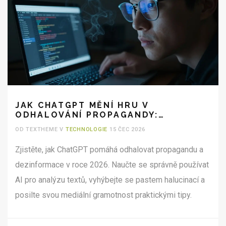
JAK CHATGPT MĚNÍ HRU V
ODHALOVÁNÍ PROPAGANDY:
PRŮVODCE PRO ROK 2026
OD TEXTHEME V
TECHNOLOGIE
15 ČEC 2026
Zjistěte, jak ChatGPT pomáhá odhalovat propagandu a
dezinformace v roce 2026. Naučte se správně používat
AI pro analýzu textů, vyhýbejte se pastem halucinací a
posilte svou mediální gramotnost praktickými tipy.