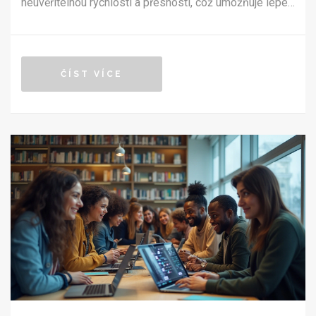
neuvěřitelnou rychlostí a přesností, což umožňuje lépe
pochopit mechanismy, jakými propaganda ovlivňuje
myšlení lidí. Tím, že nabízí nové způsoby analýzy a
interpretace propagandistického materiálu, nabízí
ČÍST VÍCE
efektivnější metody, jak se s tímto jevem vypořádat.