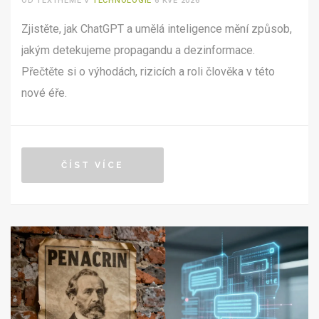
OD TEXTHEME V
TECHNOLOGIE
6 KVĚ 2026
Zjistěte, jak ChatGPT a umělá inteligence mění způsob,
jakým detekujeme propagandu a dezinformace.
Přečtěte si o výhodách, rizicích a roli člověka v této
nové éře.
ČÍST VÍCE