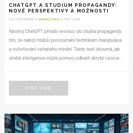
CHATGPT A STUDIUM PROPAGANDY:
NOVÉ PERSPEKTIVY A MOŽNOSTI
OD TEXTHEME V
MARKETING
4 PRO 2024
Nástroj ChatGPT přináší revoluci do studia propagandy
tím, že nabízí hlubší porozumění technikám manipulace
a ovlivňování veřejného mínění. Tento text zkoumá, jak
umělá inteligence může pomoci odhalit skryté vzorce v
komunikačních strategiích a zlepšovat kritické myšlení.
Technologie, jako je ChatGPT, umožňují analýzu velkého
množství dat, což je klíčové pro odhalování
ČÍST VÍCE
propagandistických technik. Také se diskutuje o etice a
bezpečnostních aspektech této technologie ve vztahu
k propagandě.