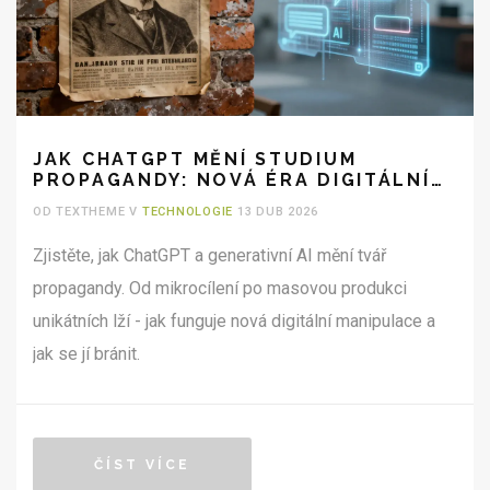
JAK CHATGPT MĚNÍ STUDIUM
PROPAGANDY: NOVÁ ÉRA DIGITÁLNÍ
MANIPULACE
OD TEXTHEME V
TECHNOLOGIE
13 DUB 2026
Zjistěte, jak ChatGPT a generativní AI mění tvář
propagandy. Od mikrocílení po masovou produkci
unikátních lží - jak funguje nová digitální manipulace a
jak se jí bránit.
ČÍST VÍCE