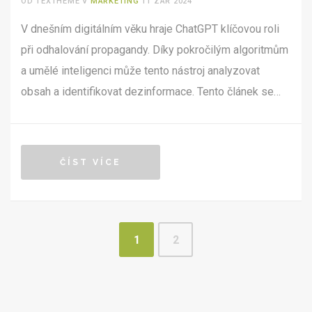
OD TEXTHEME V
MARKETING
11 ZÁŘ 2024
V dnešním digitálním věku hraje ChatGPT klíčovou roli
při odhalování propagandy. Díky pokročilým algoritmům
a umělé inteligenci může tento nástroj analyzovat
obsah a identifikovat dezinformace. Tento článek se
zabývá metodami, jakými ChatGPT dokáže rozpoznat
propagandu, a poskytuje užitečné tipy pro běžné
uživatele.
ČÍST VÍCE
1
2