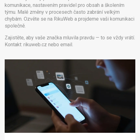
komunikace, nastavením pravidel pro obsah a školením
týmu. Malé změny v procesech často zabrání velkým
chybám. Ozvěte se na RikuWeb a projdeme vaši komunikaci
společně.
Zajistěte, aby vaše značka mluvila pravdu — to se vždy vrátí.
Kontakt: rikuweb.cz nebo email.