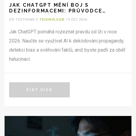
JAK CHATGPT MĚNÍ BOJ S
DEZINFORMACEMI: PRŮVODCE
DEKÓDOVÁNÍM PROPAGANDY V ROCE
OD TEXTHEME V
TECHNOLOGIE
15 ČEC 2026
2026
Jak ChatGPT pomáhá rozeznat pravdu od lži v roce
2026. Naučte se využívat AI k dekódování propagandy,
detekci bias a ověřování faktů, aniž byste padli za oběť
halucinací.
ČÍST VÍCE