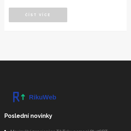
prostředí, a přineseme zajímavé tipy a fakta. Ponoříme
se také do příkladů úspěšných kampaní a jejich vlivu na
ČÍST VÍCE
herní zážitky.
Poslední novinky