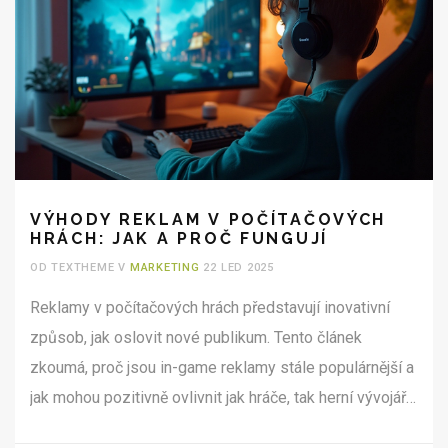
VÝHODY REKLAM V POČÍTAČOVÝCH
HRÁCH: JAK A PROČ FUNGUJÍ
OD TEXTHEME V
MARKETING
22 LED 2025
Reklamy v počítačových hrách představují inovativní
způsob, jak oslovit nové publikum. Tento článek
zkoumá, proč jsou in-game reklamy stále populárnější a
jak mohou pozitivně ovlivnit jak hráče, tak herní vývojáře.
Zaměříme se na efektivitu a dosah reklamy v herním