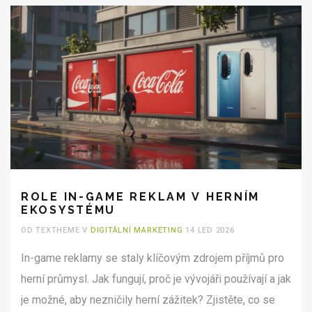
ROLE IN-GAME REKLAM V HERNÍM
EKOSYSTÉMU
OD TEXTHEME V
DIGITÁLNÍ MARKETING
14 LED 2026
In-game reklamy se staly klíčovým zdrojem příjmů pro
herní průmysl. Jak fungují, proč je vývojáři používají a jak
je možné, aby nezničily herní zážitek? Zjistěte, co se