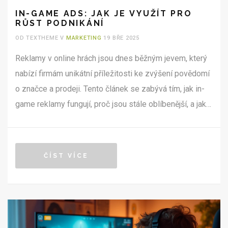
IN-GAME ADS: JAK JE VYUŽÍT PRO
RŮST PODNIKÁNÍ
OD TEXTHEME V
MARKETING
19 BŘE 2025
Reklamy v online hrách jsou dnes běžným jevem, který
nabízí firmám unikátní příležitosti ke zvýšení povědomí
o značce a prodeji. Tento článek se zabývá tím, jak in-
game reklamy fungují, proč jsou stále oblíbenější, a jak
je mohou podniky efektivně využít pro svůj růst. Naučíte
se také zajímavé strategie a tipy k maximalizaci jejich
přínosu.
ČÍST VÍCE