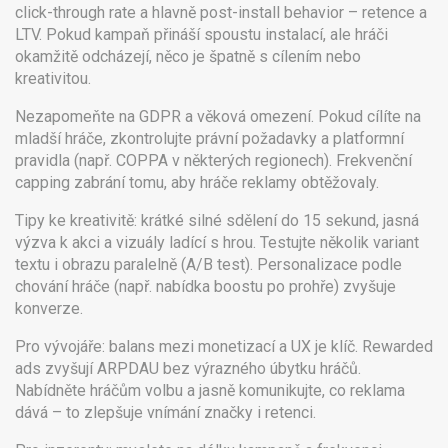
click-through rate a hlavně post-install behavior – retence a
LTV. Pokud kampaň přináší spoustu instalací, ale hráči
okamžitě odcházejí, něco je špatně s cílením nebo
kreativitou.
Nezapomeňte na GDPR a věková omezení. Pokud cílíte na
mladší hráče, zkontrolujte právní požadavky a platformní
pravidla (např. COPPA v některých regionech). Frekvenční
capping zabrání tomu, aby hráče reklamy obtěžovaly.
Tipy ke kreativitě: krátké silné sdělení do 15 sekund, jasná
výzva k akci a vizuály ladící s hrou. Testujte několik variant
textu i obrazu paralelně (A/B test). Personalizace podle
chování hráče (např. nabídka boostu po prohře) zvyšuje
konverze.
Pro vývojáře: balans mezi monetizací a UX je klíč. Rewarded
ads zvyšují ARPDAU bez výrazného úbytku hráčů.
Nabídněte hráčům volbu a jasně komunikujte, co reklama
dává – to zlepšuje vnímání značky i retenci.