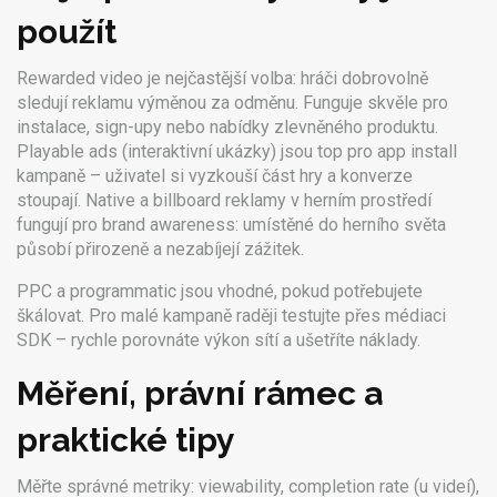
použít
Rewarded video je nejčastější volba: hráči dobrovolně
sledují reklamu výměnou za odměnu. Funguje skvěle pro
instalace, sign-upy nebo nabídky zlevněného produktu.
Playable ads (interaktivní ukázky) jsou top pro app install
kampaně – uživatel si vyzkouší část hry a konverze
stoupají. Native a billboard reklamy v herním prostředí
fungují pro brand awareness: umístěné do herního světa
působí přirozeně a nezabíjejí zážitek.
PPC a programmatic jsou vhodné, pokud potřebujete
škálovat. Pro malé kampaně raději testujte přes médiaci
SDK – rychle porovnáte výkon sítí a ušetříte náklady.
Měření, právní rámec a
praktické tipy
Měřte správné metriky: viewability, completion rate (u videí),