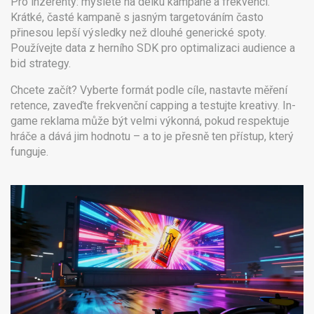
Pro inzerenty: myslete na délku kampaně a frekvenci.
Krátké, časté kampaně s jasným targetováním často
přinesou lepší výsledky než dlouhé generické spoty.
Používejte data z herního SDK pro optimalizaci audience a
bid strategy.
Chcete začít? Vyberte formát podle cíle, nastavte měření
retence, zaveďte frekvenční capping a testujte kreativy. In-
game reklama může být velmi výkonná, pokud respektuje
hráče a dává jim hodnotu – a to je přesně ten přístup, který
funguje.